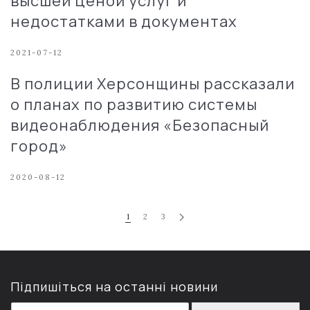
высшей ценой услуг и
недостатками в документах
2021-07-12
В полиции Херсонщины рассказали
о планах по развитию системы
видеонаблюдения «Безопасный
город»
2020-08-12
1
2
3
Підпишіться на останні новини
E