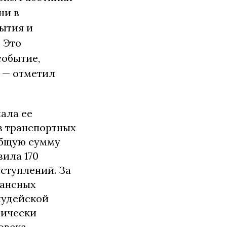
ни в
ытия и
 Это
событие,
 — отметил
ала ее
в транспортных
 общую сумму
вила 170
ступлений. За
нансных
иудейской
нически
овека