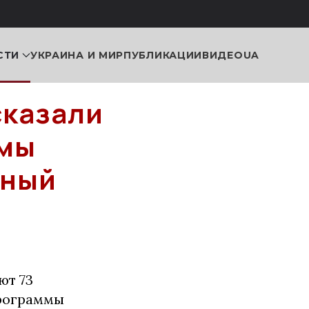
СТИ
УКРАИНА И МИР
ПУБЛИКАЦИИ
ВИДЕО
UA
сказали
емы
сный
ют 73
программы