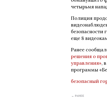
четырьмя нап
Полиция продо
видеонаблюден
безопасности 
еще 8 видеокам
Ранее сообщал
решения о про
управления»
, 
программы «Бе
безопасный го
← РАНЕЕ