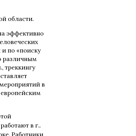
й области.
на эффективно
человеческих
 и по «поиску
по различным
., треккингу
дставляет
 мероприятий в
 европейским
этой
аботают в г..
ерке. Работники