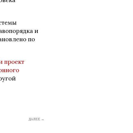
стемы
авопорядка и
ановлено по
и проект
онного
другой
ДАЛЕЕ →