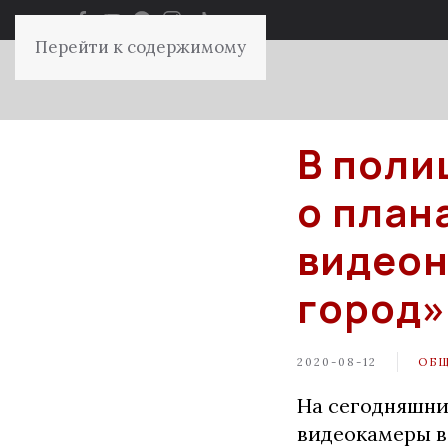
Перейти к содержимому
В поли
о план
видео
город»
2020-08-12
ОБ
На сегодняшни
видеокамеры в