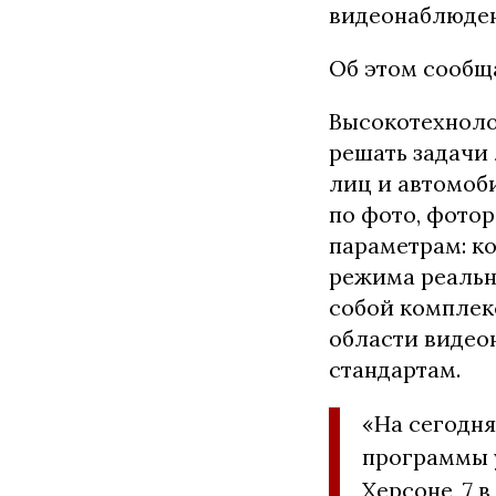
видеонаблюден
Об этом сообщ
Высокотехноло
решать задачи 
лиц и автомоб
по фото, фото
параметрам: ко
режима реальн
собой комплек
области видео
стандартам.
«На сегодня
программы у
Херсоне, 7 в