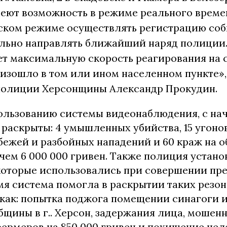
еют возможность в режиме реального време
ском режиме осуществлять регистрацию соб
ельно направлять ближайший наряд полиции.
т максимальную скорость реагирования на 
изошло в том или ином населенном пункте»,
полиции Херсонщины Александр Прокудин.
ользованию системы видеонаблюдения, с нач
 раскрыты: 4 умышленных убийства, 15 угоно
абежей и разбойных нападений и 60 краж на
чем 6 000 000 гривен. Также полиция устано
которые использовались при совершении пре
мя система помогла в раскрытии таких резо
 как: попытка поджога помещении синагоги 
бщины в г.. Херсон, задержания лица, мошен
ермеров на 850 000 гривен и похищение чел