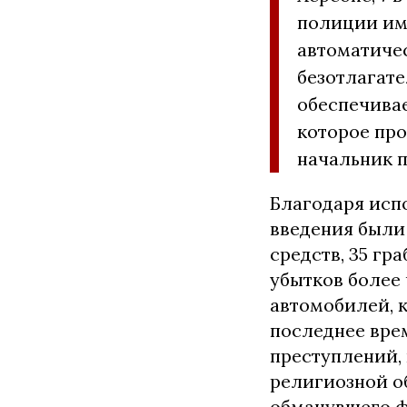
полиции им
автоматиче
безотлагат
обеспечивае
которое про
начальник 
Благодаря исп
введения были
средств, 35 гр
убытков более 
автомобилей, 
последнее вре
преступлений,
религиозной о
обманувшего ф