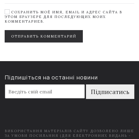
СОХРАНИТЬ МОЁ ИМЯ, EMAIL И АДРЕС САЙТА В
ЭТОМ БРАУЗЕРЕ ДЛЯ ПОСЛЕДУЮЩИХ МОИХ
КОММЕНТАРИЕВ.
ОТПРАВИТЬ КОММЕНТАРИЙ
Підпишіться на останні новини
E
Підписатись
m
a
i
l
*
ВИКОРИСТАННЯ МАТЕРІАЛІВ САЙТУ ДОЗВОЛЕНО ЛИШЕ
ЗА УМОВИ ПОСИЛАННЯ (ДЛЯ ЕЛЕКТРОННИХ ВИДАНЬ -