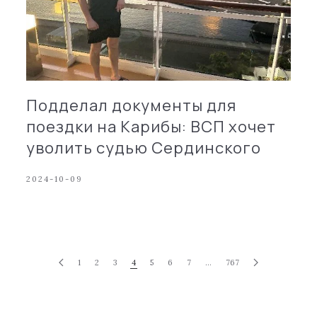
Подделал документы для
поездки на Карибы: ВСП хочет
уволить судью Сердинского
2024-10-09
1
2
3
4
5
6
7
…
767