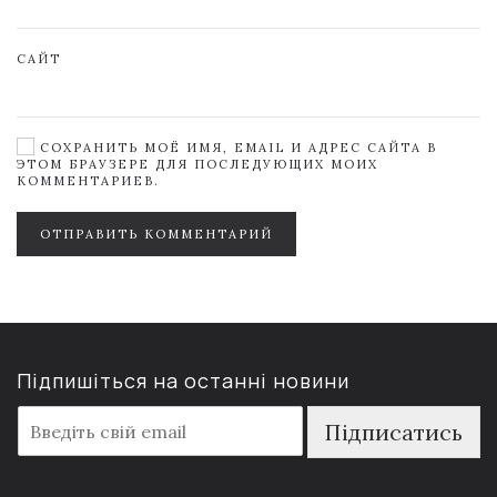
САЙТ
СОХРАНИТЬ МОЁ ИМЯ, EMAIL И АДРЕС САЙТА В
ЭТОМ БРАУЗЕРЕ ДЛЯ ПОСЛЕДУЮЩИХ МОИХ
КОММЕНТАРИЕВ.
ОТПРАВИТЬ КОММЕНТАРИЙ
Підпишіться на останні новини
E
Підписатись
m
a
i