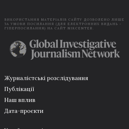
l
*
ВИКОРИСТАННЯ МАТЕРІАЛІВ САЙТУ ДОЗВОЛЕНО ЛИШЕ
ЗА УМОВИ ПОСИЛАННЯ (ДЛЯ ЕЛЕКТРОННИХ ВИДАНЬ -
ГІПЕРПОСИЛАННЯ) НА САЙТ NIKCENTER.
Журналістські розслідування
Публікації
Наш вплив
Дата-проєкти