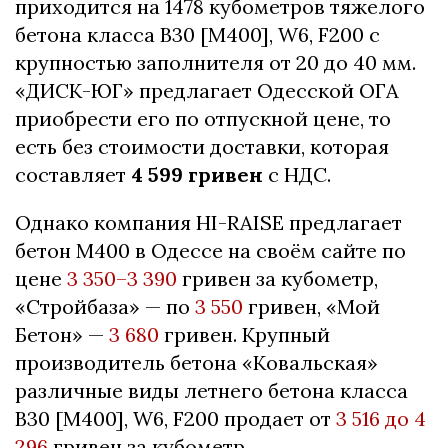
приходится на 1478 кубометров тяжелого
бетона класса В30 [М400], W6, F200 с
крупностью заполнителя от 20 до 40 мм.
«ДИСК-ЮГ» предлагает Одесской ОГА
приобрести его по отпускной цене, то
есть без стоимости доставки, которая
составляет
4 599 гривен
с НДС.
Однако компания HI-RAISE предлагает
бетон М400 в Одессе на своём сайте по
цене
3 350–3 390
гривен за кубометр,
«Стройбаза» — по
3 550
гривен, «Мой
Бетон» —
3 680
гривен. Крупный
производитель бетона «Ковальская»
различные виды летнего бетона класса
В30 [М400], W6, F200 продает от
3 516 до 4
296
гривен за кубометр.