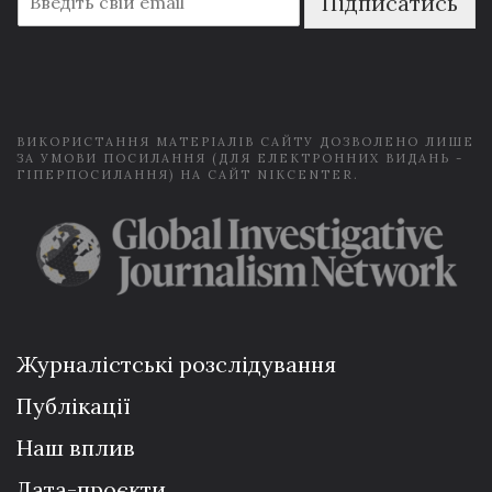
Підписатись
m
a
i
l
*
ВИКОРИСТАННЯ МАТЕРІАЛІВ САЙТУ ДОЗВОЛЕНО ЛИШЕ
ЗА УМОВИ ПОСИЛАННЯ (ДЛЯ ЕЛЕКТРОННИХ ВИДАНЬ -
ГІПЕРПОСИЛАННЯ) НА САЙТ NIKCENTER.
Журналістські розслідування
Публікації
Наш вплив
Дата-проєкти