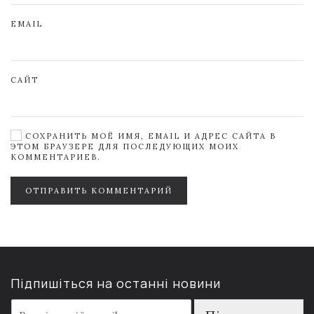
EMAIL
САЙТ
СОХРАНИТЬ МОЁ ИМЯ, EMAIL И АДРЕС САЙТА В
ЭТОМ БРАУЗЕРЕ ДЛЯ ПОСЛЕДУЮЩИХ МОИХ
КОММЕНТАРИЕВ.
ОТПРАВИТЬ КОММЕНТАРИЙ
Підпишіться на останні новини
E