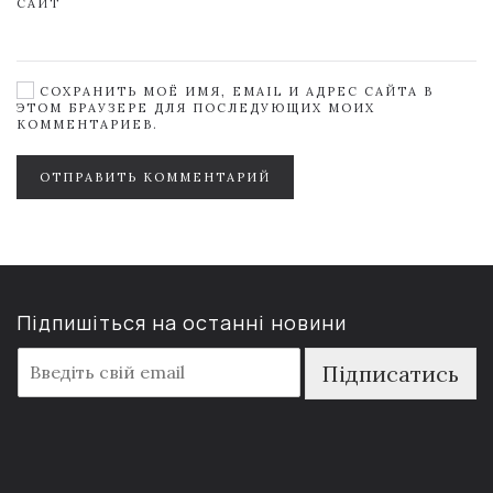
САЙТ
СОХРАНИТЬ МОЁ ИМЯ, EMAIL И АДРЕС САЙТА В
ЭТОМ БРАУЗЕРЕ ДЛЯ ПОСЛЕДУЮЩИХ МОИХ
КОММЕНТАРИЕВ.
ОТПРАВИТЬ КОММЕНТАРИЙ
Підпишіться на останні новини
E
Підписатись
m
a
i
l
*