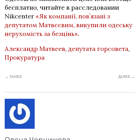
бесплатно, читайте в расследовании
Nikcenter
«Як компанії, повʼязані з
депутатом Матвєєвим, викупили одеську
нерухомість за безцінь»
.
Александр Матвеев
,
депутата горсовета
,
Прокуратура
← РАНЕЕ
ДАЛЕЕ →
Олена Чернишова