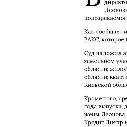
директ
Леонова
подозреваемог
Как сообщает и
ВАКС, которое 
Суд наложил ар
земельном уча
области; жилой
области; кварт
Киевской облас
Кроме того, ср
года выпуска; 
жены Леонова, 
Кредит Днепр и