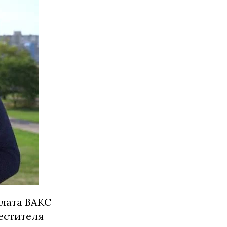
лата ВАКС
естителя