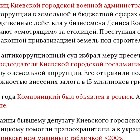
иц Киевской городской военной администр
коррупции в земельной и бюджетной сферах
дственные действия у бизнесмена Дениса Ко
вают «смотрящим» за столицей. Преступная 
законной приватизацией земель под строител
антикоррупционный суд избрал меру пресе
редседателя Киевской городской госадмини
лу о земельной коррупции. Его отправили по
жностью внесения залога в 15 миллионов гр
5 года
Комарницкий был объявлен в розыск
. 
не
.
раины бывшему депутату Киевского городско
ицкому помогли правоохранители, а к укра
прикрытием машины с табличкой «200».