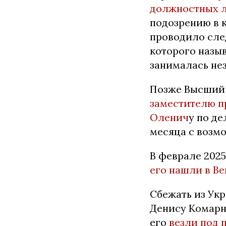
должностных л
подозрению в 
проводило сле
которого назы
занималась не
Позже Высший 
заместителю п
Оленич
у по де
месяца с возмо
В феврале 202
его нашли в Ве
Сбежать из Ук
Денису Комарн
его
везли под 