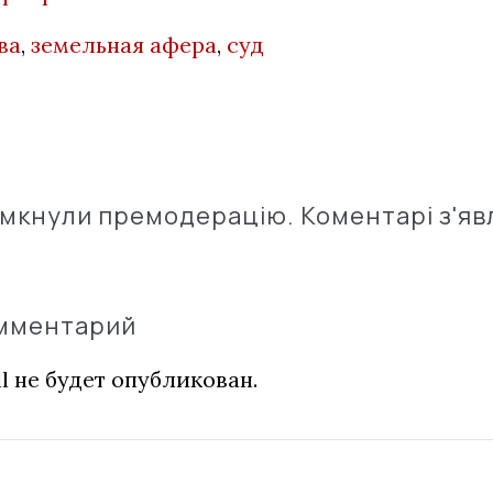
ва
,
земельная афера
,
суд
імкнули премодерацію. Коментарі з'яв
омментарий
l не будет опубликован.