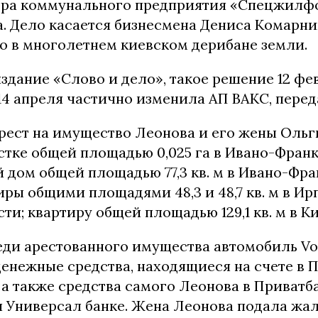
ора коммунального предприятия «Спецжилф
. Дело касается бизнесмена Дениса Комарни
о в многолетнем киевском дерибане земли.
здание «Слово и дело», такое решение 12 ф
14 апреля частично изменила АП ВАКС, пере
ест на имущество Леонова и его жены Ольги
стке общей площадью 0,025 га в Ивано-Фран
 дом общей площадью 77,3 кв. м в Ивано-Фр
иры общими площадями 48,3 и 48,7 кв. м в Ир
ти; квартиру общей площадью 129,1 кв. м в Ки
еди арестованного имущества автомобиль Vo
денежные средства, находящиеся на счете в 
а также средства самого Леонова в Приватба
 Универсал банке. Жена Леонова подала жал