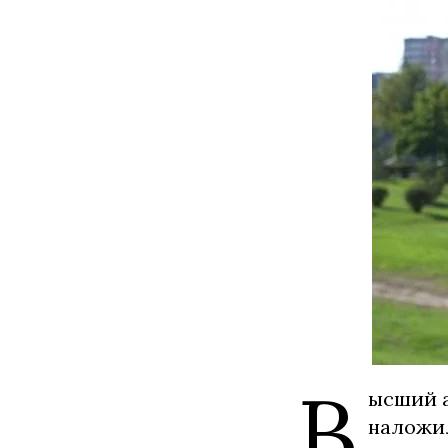
В
ысший 
наложил