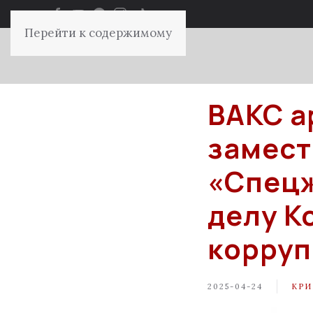
Перейти к содержимому
ВАКС а
замест
«Спецж
делу К
корру
2025-04-24
КР