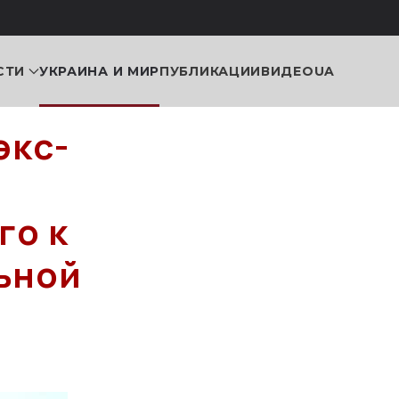
СТИ
УКРАИНА И МИР
ПУБЛИКАЦИИ
ВИДЕО
UA
экс-
го к
ьной