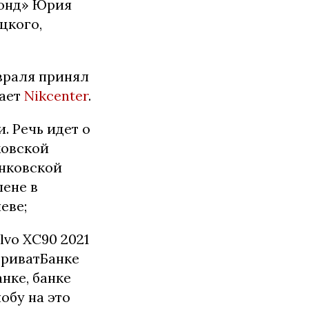
онд» Юрия
цкого,
евраля принял
дает
Nikcenter
.
. Речь идет о
ковской
анковской
пене в
еве;
lvo XC90 2021
ПриватБанке
нке, банке
обу на это