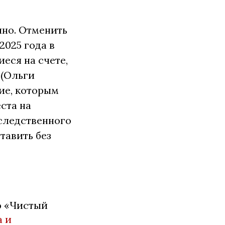
чно. Отменить
2025 года в
еся на счете,
 (Ольги
ние, которым
ста на
следственного
тавить без
ю «Чистый
а и