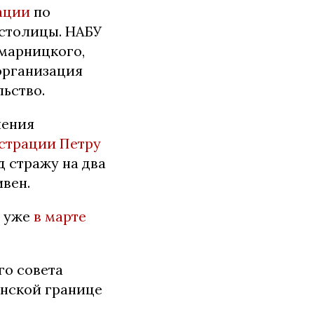
ации
по
 столицы. НАБУ
марницкого,
организация
ьство.
чения
страции Петру
д стражу на два
ивен.
А уже
в марте
го совета
инской границе