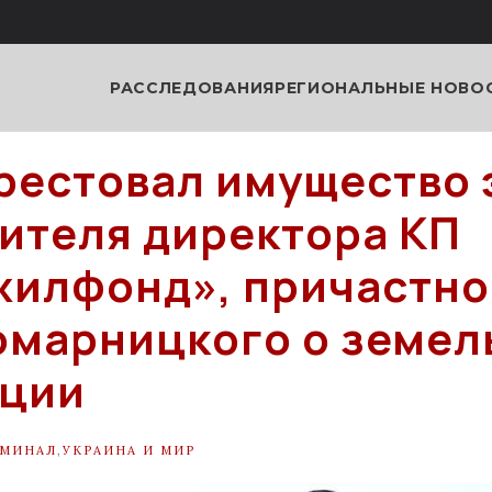
РАССЛЕДОВАНИЯ
РЕГИОНАЛЬНЫЕ НОВО
рестовал имущество 
ителя директора КП
илфонд», причастно
омарницкого о земел
пции
ИМИНАЛ
,
УКРАИНА И МИР