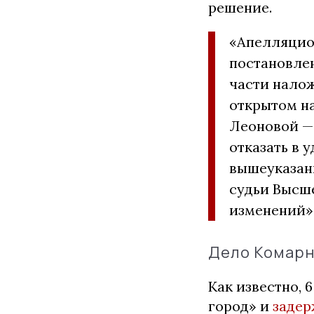
решение.
«Апелляцио
постановлен
части налож
открытом н
Леоновой — 
отказать в 
вышеуказан
судьи Высше
изменений»,
Дело Комар
Как известно,
город» и
задер