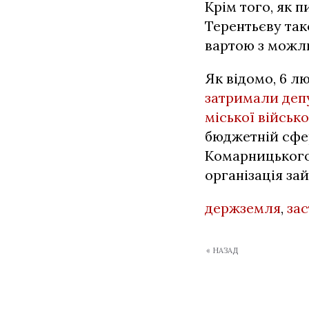
Крім того, як 
Терентьєву так
вартою з можли
Як відомо, 6 л
затримали депу
міської військо
бюджетній сфер
Комарницького
організація за
держземля
,
за
« НАЗАД