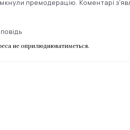
імкнули премодерацію. Коментарі з'яв
дповідь
дреса не оприлюднюватиметься.