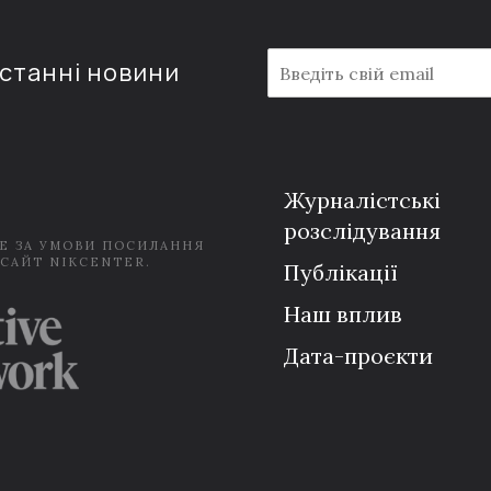
E
останні новини
m
a
i
l
*
Журналістські
розслідування
Е ЗА УМОВИ ПОСИЛАННЯ
 САЙТ NIKCENTER.
Публікації
Наш вплив
Дата-проєкти