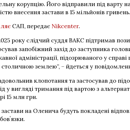
ельну корупцію. Його відправили під варту на
стю внесення застави в 15 мільйонів гривень
мляє
САП, передає
Nikcenter
.
2025 року слідчий суддя ВАКС підтримав поз
осував запобіжний захід до заступника голов
жавної адміністрації, підозрюваного у справі
 столичною землею”, – йдеться у повідомленн
адовольнив клопотання та застосував до під
ід у вигляді тримання під вартою з альтерна
рі 15 млн грн.
я застави на Оленича будуть покладені відпов
бовʼязки.