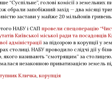
пише “Суспільне”, голові комісії з земельних 
ож обрали запобіжний захід — два місяці три
вістю застави у майже 20 мільйонів гривень
ютого НАБУ і САП
провели спецоперацію “Чист
татів Київської міської ради та посадовців К
вої адміністрації
за підозрою в корупції у зем
ах столиці. НАБУ проводило слідчі дії у біз
, якого називають “смотрящим” за столицею
ймалася незаконною приватизацією земель пі
ступник Кличка
,
корупція