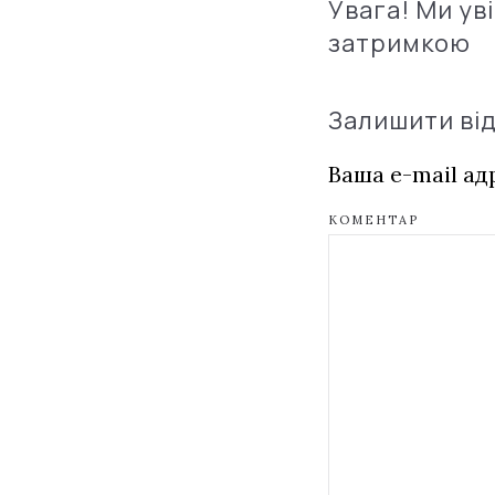
Увага! Ми ув
затримкою
Залишити ві
Ваша e-mail а
КОМЕНТАР