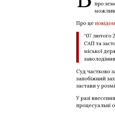
про зем
можливі
Про це
повідо
“07 лютого 
САП та заст
міської дер
заволодіння
Суд частково з
запобіжний зах
застави у розмі
У разі внесенн
процесуальні о