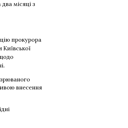
 два місяці з
.
ицію прокурора
и Київської
 щодо
і.
озрюваного
тивою внесення
ідні