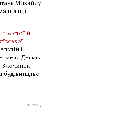
питань Михайлу
мання під
.
е місто” й
иївської
ельній і
несмена Дениса
. Злочинна
д будівництво.
ВПЕРЕД »