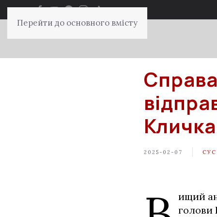
Перейти до основного вмісту
Справа
відпра
Кличка
2025-02-07
СУС
В
ищий ан
голови 