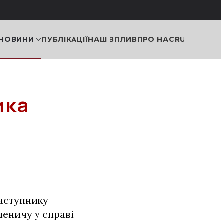
НОВИНИ
ПУБЛІКАЦІЇ
НАШ ВПЛИВ
ПРО НАС
RU
ика
заступнику
леничу у справі