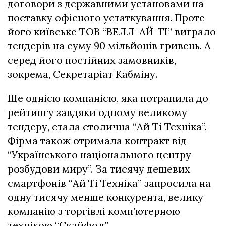
договори з державними установами на
поставку офісного устаткування. Проте
його київське ТОВ “ВЕЛЛ-АЙ-ТІ” виграло
тендерів на суму 90 мільйонів гривень. А
серед його постійних замовників,
зокрема, Секретаріат Кабміну.
Ще однією компанією, яка потрапила до
рейтингу завдяки одному великому
тендеру, стала столична “Ай Ті Техніка”.
Фірма також отримала контракт від
“Українського національного центру
розбудови миру”. За тисячу дешевих
смартфонів “Ай Ті Техніка” запросила на
одну тисячу менше конкурента, велику
компанію з торгівлі комп’ютерною
технікою “Скайфол”.