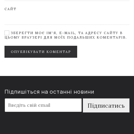
САЙТ
ЗБЕРЕГТИ МОЄ ІМ'Я, E-MAIL, ТА АДРЕСУ САЙТУ В
ЦЬОМУ БРАУЗЕРІ ДЛЯ МОЇХ ПОДАЛЬШИХ КОМЕНТАРІВ.
ОПУБЛІКУВАТИ КОМЕНТАР
Підпишіться на останні новини
E
Підписатись
m
a
i
l
*