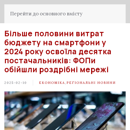
Перейти до основного вмісту
Більше половини витрат
бюджету на смартфони у
2024 року освоїла десятка
постачальників: ФОПи
обійшли роздрібні мережі
2025-02-10
ЕКОНОМІКА
,
РЕГІОНАЛЬНІ НОВИНИ