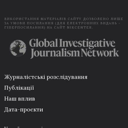
l
*
ВИКОРИСТАННЯ МАТЕРІАЛІВ САЙТУ ДОЗВОЛЕНО ЛИШЕ
ЗА УМОВИ ПОСИЛАННЯ (ДЛЯ ЕЛЕКТРОННИХ ВИДАНЬ -
ГІПЕРПОСИЛАННЯ) НА САЙТ NIKCENTER.
Журналістські розслідування
Публікації
Наш вплив
Дата-проєкти