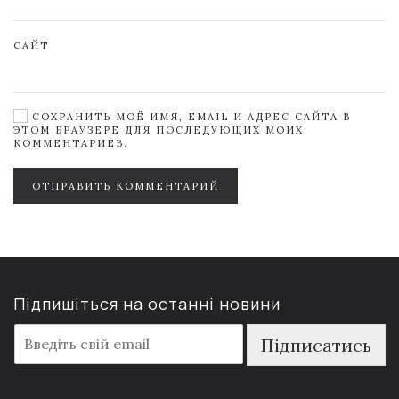
САЙТ
СОХРАНИТЬ МОЁ ИМЯ, EMAIL И АДРЕС САЙТА В
ЭТОМ БРАУЗЕРЕ ДЛЯ ПОСЛЕДУЮЩИХ МОИХ
КОММЕНТАРИЕВ.
ОТПРАВИТЬ КОММЕНТАРИЙ
Підпишіться на останні новини
E
Підписатись
m
a
i