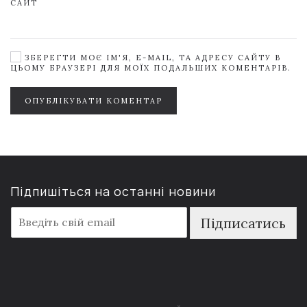
САЙТ
ЗБЕРЕГТИ МОЄ ІМ'Я, E-MAIL, ТА АДРЕСУ САЙТУ В
ЦЬОМУ БРАУЗЕРІ ДЛЯ МОЇХ ПОДАЛЬШИХ КОМЕНТАРІВ.
ОПУБЛІКУВАТИ КОМЕНТАР
Підпишіться на останні новини
E
Підписатись
m
a
i
l
*