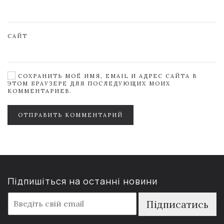
САЙТ
СОХРАНИТЬ МОЁ ИМЯ, EMAIL И АДРЕС САЙТА В
ЭТОМ БРАУЗЕРЕ ДЛЯ ПОСЛЕДУЮЩИХ МОИХ
КОММЕНТАРИЕВ.
ОТПРАВИТЬ КОММЕНТАРИЙ
Підпишіться на останні новини
E
Підписатись
m
a