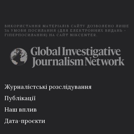
i
l
*
ВИКОРИСТАННЯ МАТЕРІАЛІВ САЙТУ ДОЗВОЛЕНО ЛИШЕ
ЗА УМОВИ ПОСИЛАННЯ (ДЛЯ ЕЛЕКТРОННИХ ВИДАНЬ -
ГІПЕРПОСИЛАННЯ) НА САЙТ NIKCENTER.
Журналістські розслідування
Публікації
Наш вплив
Дата-проєкти