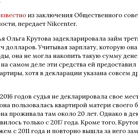
.
известно
из заключения Общественного сове
сти, передает Nikcenter.
дья Ольга Крутова задекларировала займ тре
ч долларов. Учитывая зарплату, которую она
ы, она не могла накопить такую сумму дене
о на самом деле эти средства ей предостави
артиры, хотя в декларации указана совсем д
-2016 годов судья не декларировала свое мес
 она пользовалась квартирой матери своего 
она проживала там около 20 лет. Однако в д
илось только с 2017 года. Кроме того, Круто
жем с 2011 года и повторно вышла за него зам