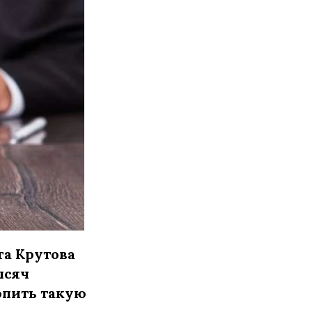
га Крутова
ысяч
опить такую