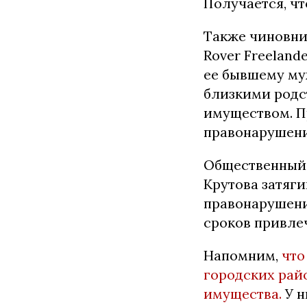
Получается, чт
Также чиновни
Rover Freeland
ее бывшему муж
близкими родст
имуществом. П
правонарушени
Общественный 
Крутова затяг
правонарушени
сроков привлеч
Напомним,
что
городских рай
имущества.
У н