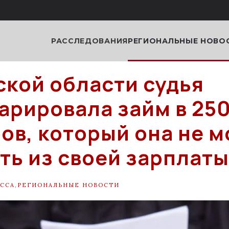
РАССЛЕДОВАНИЯ
РЕГИОНАЛЬНЫЕ НОВО
ской области судья
арировала займ в 25
ов, который она не м
ть из своей зарплаты
ССА
,
РЕГИОНАЛЬНЫЕ НОВОСТИ