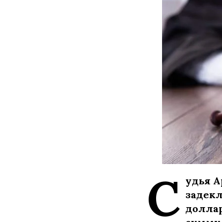
С
удья А
задекл
доллар