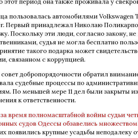
о этот период она также проживала у свекро
ца пользовалась автомобилями Volkswagen T
er. Первый принадлежал Николаю Поликарпов
у. Поскольку эти люди, согласно закону, не
венниками, судья не могла бесплатно польз
ринятие такого подарка может свидетельств
и, связанном с коррупцией.
совет добропорядочности обратил внимание 
ивала судебные процессы по административ
ям. По меньшей мере 11 дел были закрыты из
ения к ответственности.
 за время полномасштабной войны судьи че
онных судов Одессы обзавелись множеством
их появились крупные усадьбы неподалеку о