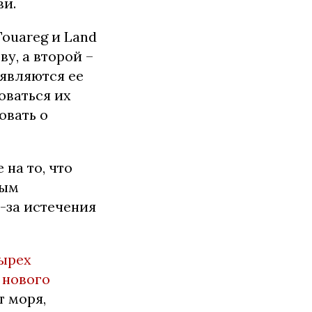
ви.
ouareg и Land
у, а второй –
 являются ее
оваться их
овать о
на то, что
ным
-за истечения
тырех
 нового
т моря,