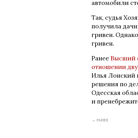
автомобили ст
Так, судья Хоз
получила дачны
гривен. Однако
гривен.
Ранее
Высший 
отношении дву
Илья Лонский 
решения по дел
Одесская облас
и пренебрежите
← РАНЕЕ