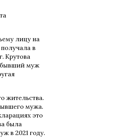
та
тьему лицу на
 получала в
г. Крутова
л бывший муж
ругая
то жительства.
бывшего мужа.
екларациях это
ва была
уж в 2021 году.