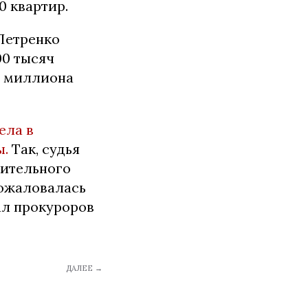
0 квартир.
 Петренко
00 тысяч
,6 миллиона
ела в
ы.
Так, судья
жительного
пожаловалась
жал прокуроров
ДАЛЕЕ →