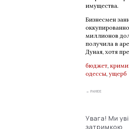
имущества.
Бизнесмен зан
оккупированно
миллионов дол
получила в аре
Дуная, хотя п
бюджет
,
крими
одессы
,
ущерб
← РАНЕЕ
Увага! Ми ув
затримкою