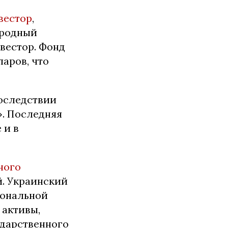
вестор
,
ародный
вестор. Фонд
аров, что
последствии
. Последняя
 и в
ного
. Украинский
иональной
 активы,
ударственного