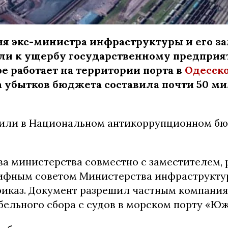
ия экс-министра инфраструктуры и его з
ли к ущербу государственному предприя
ое работает на территории порта в
Одесско
 убытков бюджета составила почти 50 м
или в Национальном антикоррупционном бюр
ава министерства совместно с заместителем
рифным советом Министерства инфраструкту
риказ. Документ разрешил частным компания
бельного сбора с судов в морском порту «Ю