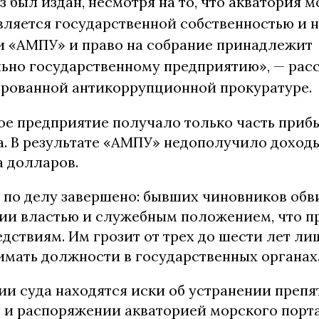
з был издан, несмотря на то, что акватория 
ляется государственной собственностью и н
и «АМПУ» и право на собрание принадлежит
ьно государственному предприятию», — расс
рованной антикоррупционной прокуратуре.
ое предприятие получало только часть приб
а. В результате «АМПУ» недополучило доходы
а долларов.
 по делу завершено: бывших чиновников обв
ии властью и служебным положением, что п
дствиям. Им грозит от трех до шести лет л
имать должности в государственных органах
и суда находятся иски об устранении препя
 и распоряжении акваторией морского порт