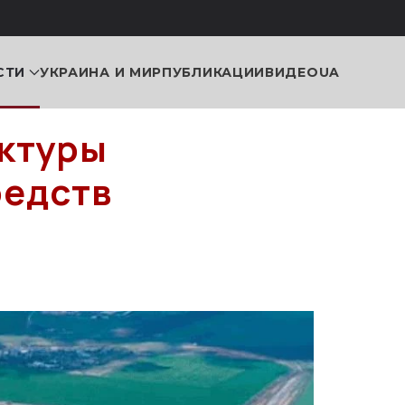
СТИ
УКРАИНА И МИР
ПУБЛИКАЦИИ
ВИДЕО
UA
ктуры
редств