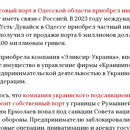
говый порт в Одесской области приобрел ин
 иметь связи с Россией. В 2023 году междун
 Усть-Дунайск в Одессе приобрел частный ин
получил от продажи порта 6 миллионов долл
200 миллионам гривен.
 приобрела компания «Эликсир-Украина», в
е имущество в управление фирмы «Краншип»
едпринимательской деятельностью в Украине
дерации.
ось, что
компания украинского подсанкцион
роит собственный порт
у границы с Румынией
им Ермолаев попал под санкции Совета нац
и обороны. Предпринимателю заблокировали
говые операции, приватизацию и аренду гос