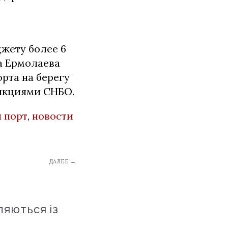
жету более 6
а Ермолаева
рта на берегу
анкциями СНБО.
 порт
,
новости
ДАЛЕЕ →
ляються із