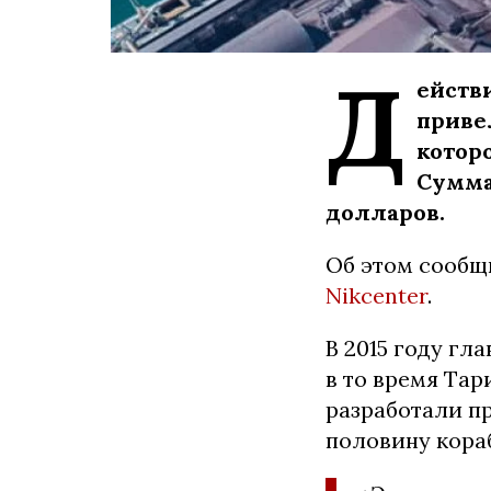
Д
ейств
приве
котор
Сумма
долларов.
Об этом сообщ
Nikcenter
.
В 2015 году гл
в то время Та
разработали п
половину кора