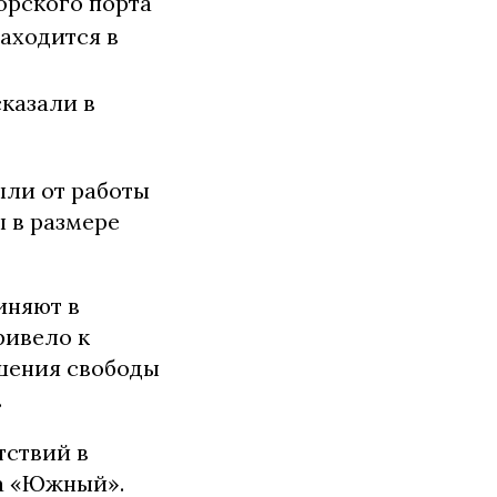
морского порта
аходится в
казали в
ыли от работы
 в размере
иняют в
ривело к
ишения свободы
.
тствий в
а «Южный».