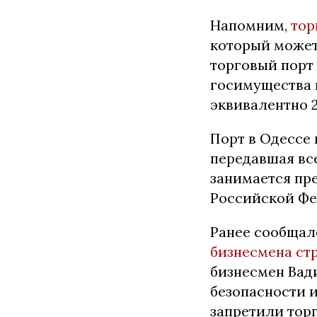
Напомним,
тор
который может
торговый порт
госимущества 
эквивалентно 
Порт в Одессе
передавшая вс
занимается пр
Российской Фе
Ранее сообщал
бизнесмена ст
бизнесмен Вад
безопасности 
запретили тор