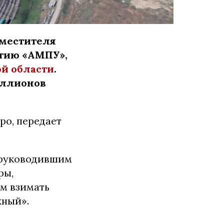
аместителя
тию «АМПУ»,
й области
.
иллионов
о, передает
, руководившим
ры,
м взимать
жный».