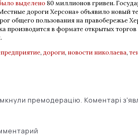
было выделено
80 миллионов гривен. Госуда
Местные дороги Херсона» объявило новый те
рог общего пользования на правобережье Х
ка производится в формате открытых торгов
.
спредприятие
,
дороги
,
новости николаева
,
те
імкнули премодерацію. Коментарі з'яв
омментарий