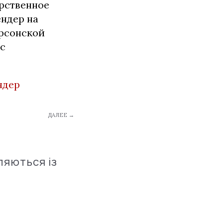
рственное
ндер на
ерсонской
 с
ндер
ДАЛЕЕ →
ляються із