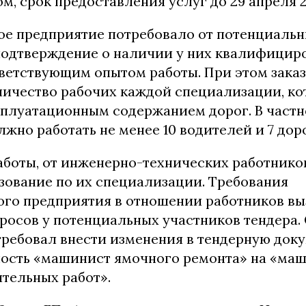
лом, срок предоставления услуг до 29 апреля 2
ое предприятие потребовало от потенциальн
подтверждение о наличии у них квалифицир
тветствующим опытом работы. При этом заказ
личество рабочих каждой специализации, ко
сплуатационным содержанием дорог. В частно
жно работать не менее 10 водителей и 7 до
аботы, от инженерно-технических работнико
азование по их специализации. Требования
ого предприятия в отношении работников в
росов у потенциальных участников тендера.
требовал внести изменения в тендерную док
ость «машинист ямочного ремонта» на «ма
тельных работ».