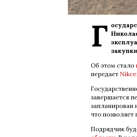
Г
осударс
Николае
эксплуа
закупки
Об этом стало
передает
Nikce
Государственно
завершается п
запланирован н
что позволяет 
Подрядчик буд