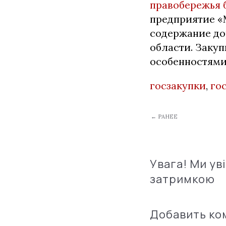
правобережья 
предприятие «
содержание до
области. Закуп
особенностями
госзакупки
,
го
← РАНЕЕ
Увага! Ми ув
затримкою
Добавить к