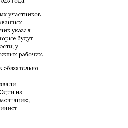
025 года.
ых участников
ованных
чик указал
торые будут
сти, у
рожных рабочих.
в обязательно
ызвали
 Один из
ументацию,
шинист