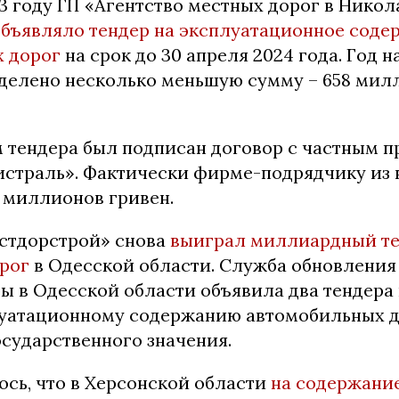
3 году ГП «Агентство местных дорог в Нико
объявляло тендер на эксплуатационное соде
 дорог
на срок до 30 апреля 2024 года. Год н
делено несколько меньшую сумму – 658 милл
м тендера был подписан договор с частным 
страль». Фактически фирме-подрядчику из 
 миллионов гривен.
стдорстрой» снова
выиграл миллиардный те
рог
в Одесской области. Служба обновления
ы в Одесской области объявила два тендера 
луатационному содержанию автомобильных 
осударственного значения.
ось, что в Херсонской области
на содержани