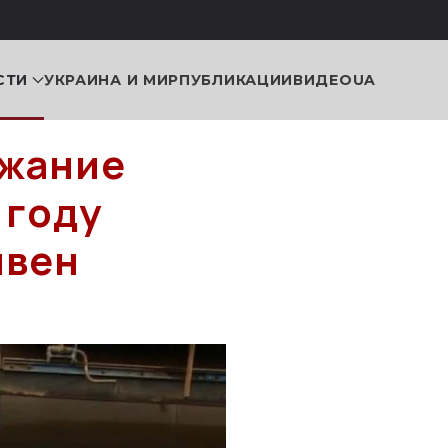
СТИ
УКРАИНА И МИР
ПУБЛИКАЦИИ
ВИДЕО
UA
ржание
 году
ивен