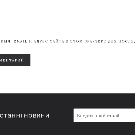
ИМЯ, EMAIL И АДРЕС САЙТА В ЭТОМ БРАУЗЕРЕ ДЛЯ ПОСЛ
МЕНТАРИЙ
E
останні новини
m
a
i