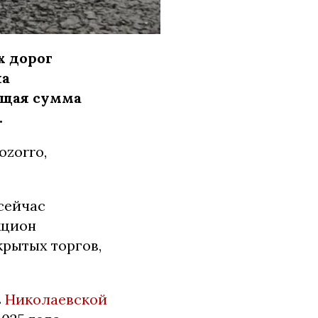
х дорог
на
бщая сумма
.
ozorro,
сейчас
кцион
крытых торгов,
в
Николаевской