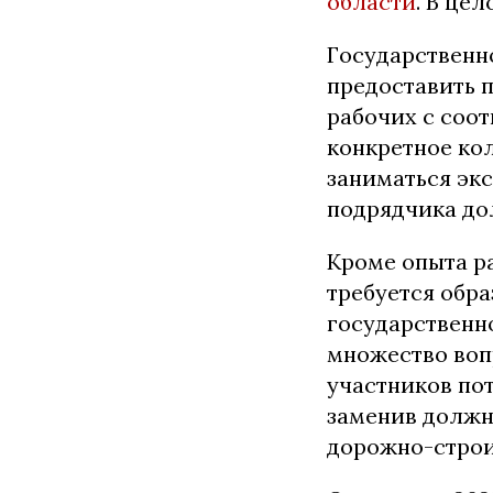
области
. В це
Государственн
предоставить 
рабочих с соо
конкретное ко
заниматься эк
подрядчика дол
Кроме опыта р
требуется обр
государственн
множество воп
участников по
заменив должн
дорожно-строи