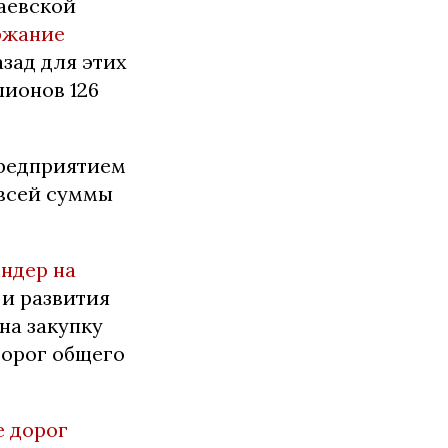
лаевской
ржание
азад для этих
ионов 126
предприятием
всей суммы
ндер на
 и развития
на закупку
дорог общего
е дорог