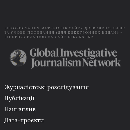
i
l
*
ВИКОРИСТАННЯ МАТЕРІАЛІВ САЙТУ ДОЗВОЛЕНО ЛИШЕ
ЗА УМОВИ ПОСИЛАННЯ (ДЛЯ ЕЛЕКТРОННИХ ВИДАНЬ -
ГІПЕРПОСИЛАННЯ) НА САЙТ NIKCENTER.
Журналістські розслідування
Публікації
Наш вплив
Дата-проєкти