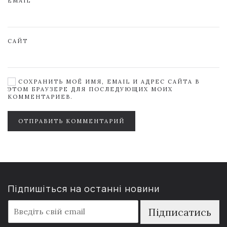
EMAIL
САЙТ
СОХРАНИТЬ МОЁ ИМЯ, EMAIL И АДРЕС САЙТА В
ЭТОМ БРАУЗЕРЕ ДЛЯ ПОСЛЕДУЮЩИХ МОИХ
КОММЕНТАРИЕВ.
ОТПРАВИТЬ КОММЕНТАРИЙ
Підпишіться на останні новини
E
Підписатись
m
a