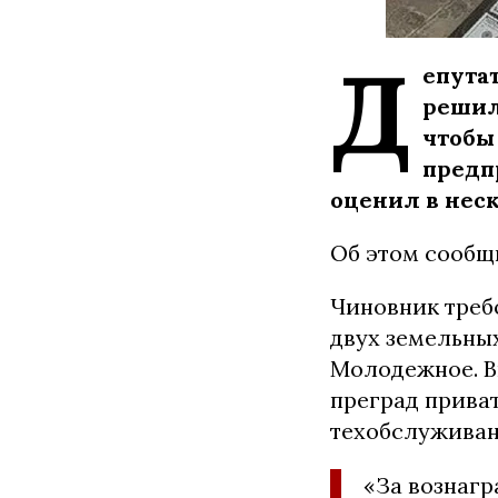
Д
епута
решил
чтобы
предп
оценил в неск
Об этом сообщ
Чиновник требо
двух земельны
Молодежное. В
преград прива
техобслуживан
«За вознагр