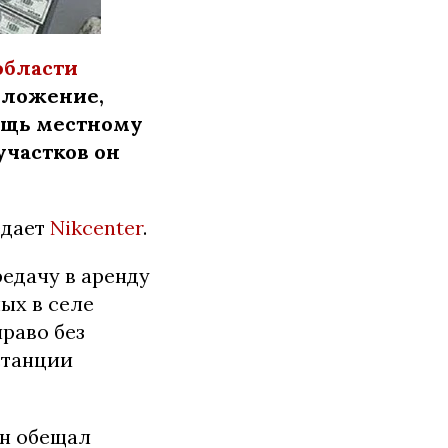
области
оложение,
ощь местному
частков он
едает
Nikcenter
.
редачу в аренду
ых в селе
раво без
станции
он обещал