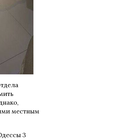
отдела
мить
днако,
ными местным
Одессы 3