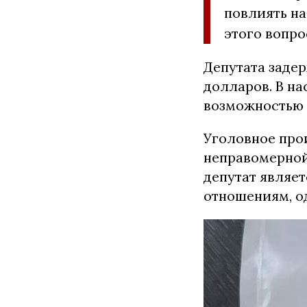
повлиять н
этого вопро
Депутата задер
долларов. В н
возможностью 
Уголовное про
неправомерной
депутат являе
отношениям, од