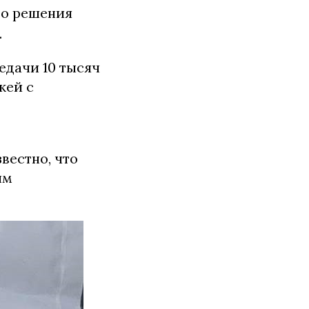
го решения
.
едачи 10 тысяч
жей с
вестно, что
ым