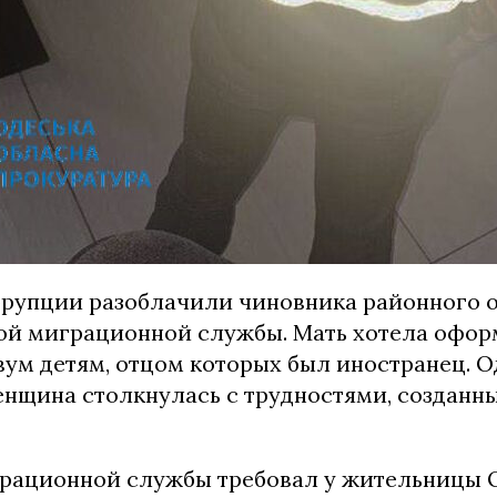
ррупции разоблачили чиновника районного 
ой миграционной службы. Мать хотела офор
вум детям, отцом которых был иностранец. О
нщина столкнулась с трудностями, создан
рационной службы требовал у жительницы 