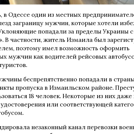
ь, в Одессе один из местных предпринимател
ыезд заграницу мужчин, которые хотели изб
Уклоняющие попадали за пределы Украины 
». В частности, житель Измаила был зарегис
лем, поэтому имел возможность оформить
ых мужчин как водителей рейсовых автобусо
туристов.
мужчины беспрепятственно попадали в стран
ункты пропуска в Измаильском районе. Прес
зоваться 18 человек. Некоторые из них даже
 удостоверения или соответствующей катег
тобусом.
дировала незаконный канал перевозки воен