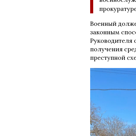
прокуратуре
Военный долже
законным спос
Руководителя 
получения сре
преступной сх