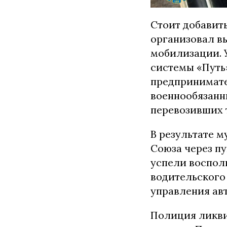
Стоит добавит
организовал в
мобилизации. 
системы «Путь
предпринимате
военнообязанн
перевозивших 
В результате 
Союза через п
успели восполь
водительского
управления ав
Полиция ликви