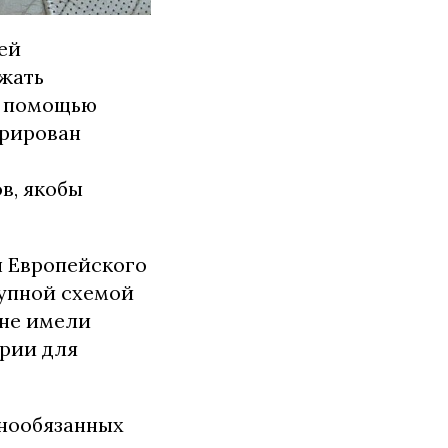
ей
ежать
с помощью
трирован
в, якобы
ы Европейского
тупной схемой
 не имели
ории для
нообязанных