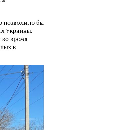
о позволило бы
ил Украины.
 во время
тных к