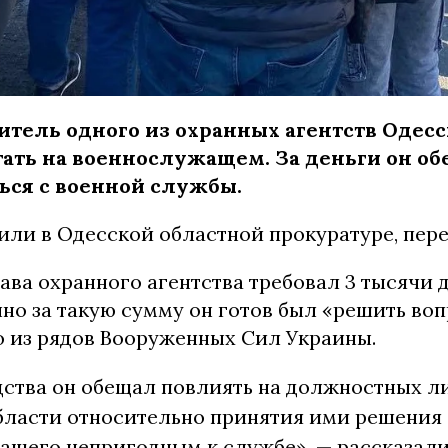
итель одного из охранных агентств Одес
тать на военнослужащем. За деньги он о
ься с военной службы.
или в Одесской областной прокуратуре, пер
лава охранного агентства требовал 3 тысячи 
но за такую сумму он готов был «решить воп
о из рядов Вооруженных Сил Украины.
дства он обещал повлиять на должностных 
бласти относительно принятия ими решения
ащего непригодным к службе», — рассказали