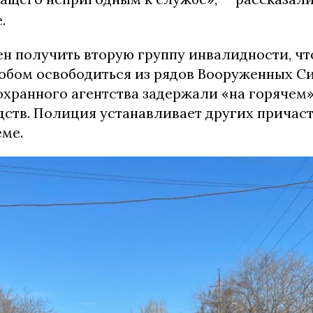
.
н получить вторую группу инвалидности, чт
обом освободиться из рядов Вооруженных С
охранного агентства задержали «на горячем»
дств. Полиция устанавливает других причас
еме.