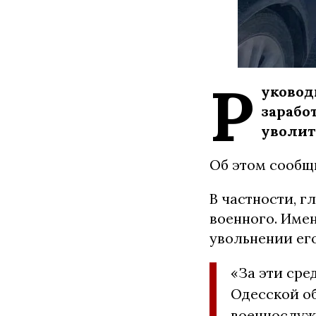
Р
уковод
зарабо
уволит
Об этом сообщ
В частности, г
военного. Имен
увольнении ег
«За эти сре
Одесской о
военнослуж