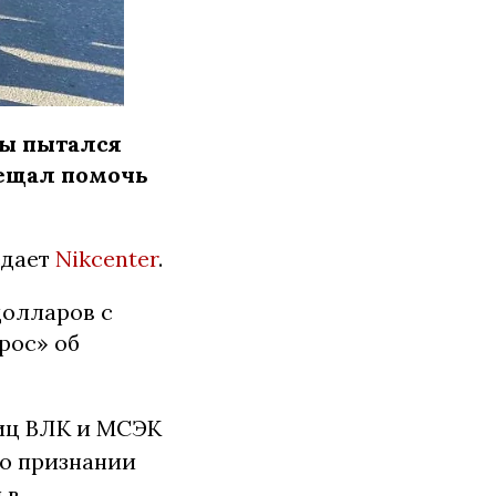
сы пытался
бещал помочь
едает
Nikcenter
.
долларов с
рос» об
лиц ВЛК и МСЭК
 о признании
 в