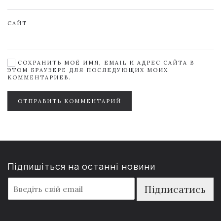
САЙТ
СОХРАНИТЬ МОЁ ИМЯ, EMAIL И АДРЕС САЙТА В
ЭТОМ БРАУЗЕРЕ ДЛЯ ПОСЛЕДУЮЩИХ МОИХ
КОММЕНТАРИЕВ.
ОТПРАВИТЬ КОММЕНТАРИЙ
Підпишіться на останні новини
E
Підписатись
m
a
i