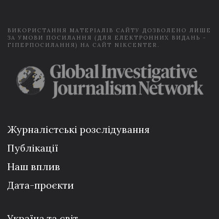
l
*
ВИКОРИСТАННЯ МАТЕРІАЛІВ САЙТУ ДОЗВОЛЕНО ЛИШЕ
ЗА УМОВИ ПОСИЛАННЯ (ДЛЯ ЕЛЕКТРОННИХ ВИДАНЬ -
ГІПЕРПОСИЛАННЯ) НА САЙТ NIKCENTER.
Журналістські розслідування
Публікації
Наш вплив
Дата-проєкти
Україна та світ