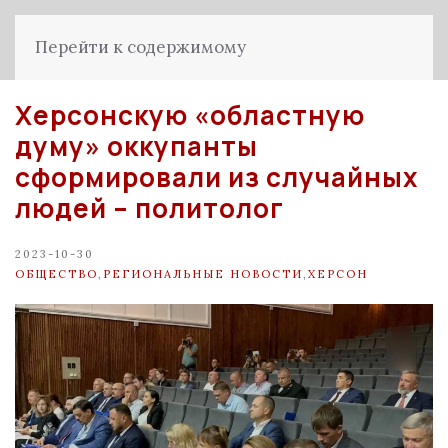
Перейти к содержимому
Херсонскую «областную
думу» оккупанты
сформировали из случайных
людей – политолог
2023-10-30
ОБЩЕСТВО
,
РЕГИОНАЛЬНЫЕ НОВОСТИ
,
ХЕРСОН