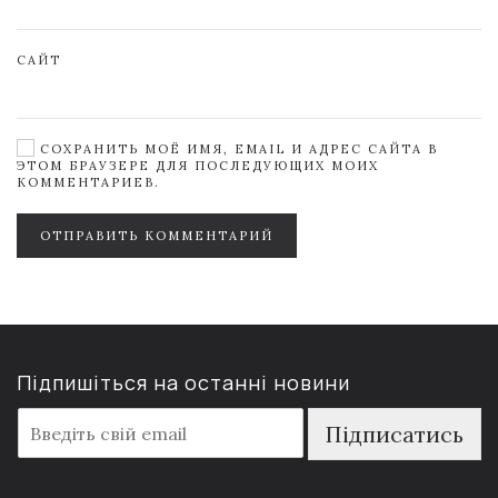
САЙТ
СОХРАНИТЬ МОЁ ИМЯ, EMAIL И АДРЕС САЙТА В
ЭТОМ БРАУЗЕРЕ ДЛЯ ПОСЛЕДУЮЩИХ МОИХ
КОММЕНТАРИЕВ.
ОТПРАВИТЬ КОММЕНТАРИЙ
Підпишіться на останні новини
E
Підписатись
m
a
i