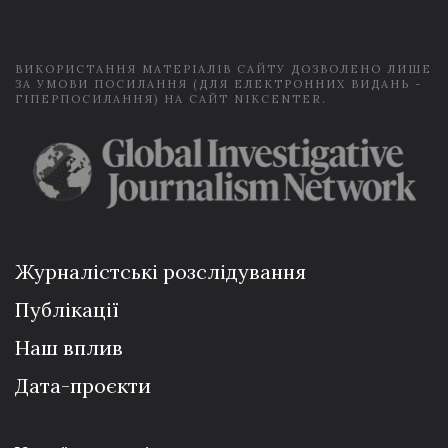
l
*
ВИКОРИСТАННЯ МАТЕРІАЛІВ САЙТУ ДОЗВОЛЕНО ЛИШЕ
ЗА УМОВИ ПОСИЛАННЯ (ДЛЯ ЕЛЕКТРОННИХ ВИДАНЬ -
ГІПЕРПОСИЛАННЯ) НА САЙТ NIKCENTER.
Журналістські розслідування
Публікації
Наш вплив
Дата-проєкти