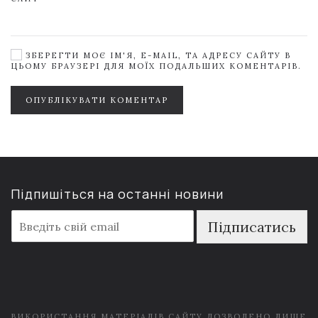
ЗБЕРЕГТИ МОЄ ІМ'Я, E-MAIL, ТА АДРЕСУ САЙТУ В
ЦЬОМУ БРАУЗЕРІ ДЛЯ МОЇХ ПОДАЛЬШИХ КОМЕНТАРІВ.
ОПУБЛІКУВАТИ КОМЕНТАР
Підпишіться на останні новини
E
Підписатись
m
a
i
l
*
ВИКОРИСТАННЯ МАТЕРІАЛІВ САЙТУ ДОЗВОЛЕНО ЛИШЕ