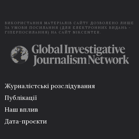
l
*
ВИКОРИСТАННЯ МАТЕРІАЛІВ САЙТУ ДОЗВОЛЕНО ЛИШЕ
ЗА УМОВИ ПОСИЛАННЯ (ДЛЯ ЕЛЕКТРОННИХ ВИДАНЬ -
ГІПЕРПОСИЛАННЯ) НА САЙТ NIKCENTER.
Журналістські розслідування
Публікації
Наш вплив
Дата-проєкти