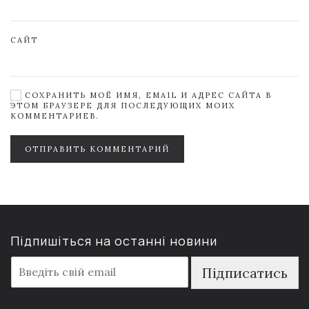
САЙТ
СОХРАНИТЬ МОЁ ИМЯ, EMAIL И АДРЕС САЙТА В
ЭТОМ БРАУЗЕРЕ ДЛЯ ПОСЛЕДУЮЩИХ МОИХ
КОММЕНТАРИЕВ.
ОТПРАВИТЬ КОММЕНТАРИЙ
Підпишіться на останні новини
E
Підписатись
m
a
i