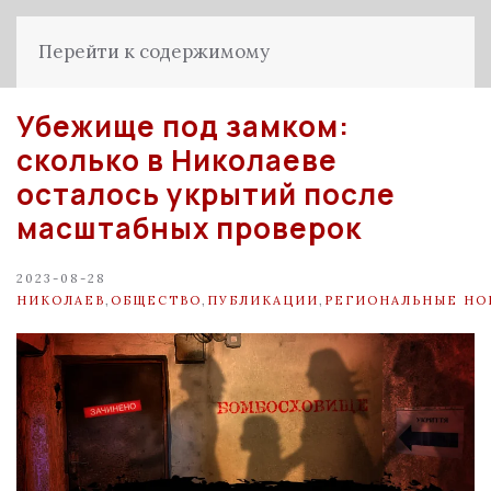
Перейти к содержимому
Убежище под замком:
сколько в Николаеве
осталось укрытий после
масштабных проверок
2023-08-28
НИКОЛАЕВ
,
ОБЩЕСТВО
,
ПУБЛИКАЦИИ
,
РЕГИОНАЛЬНЫЕ НО