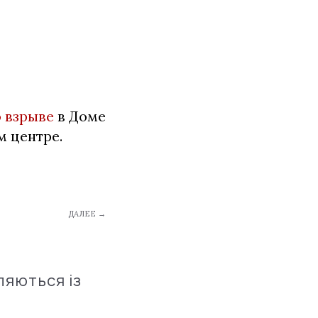
о взрыве
в Доме
м центре.
ДАЛЕЕ →
ляються із