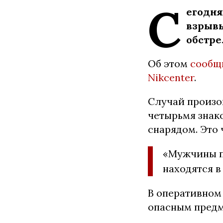
С
егодня
взрывы
обстре
Об этом
сообщ
Nikcenter
.
Случай произо
четырьмя знак
снарядом. Это 
«Мужчины п
находятся в
В оперативном
опасным предме