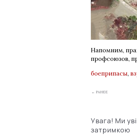
Напомним, пр
профсоюзов, пр
боеприпасы
,
в
← РАНЕЕ
Увага! Ми ув
затримкою