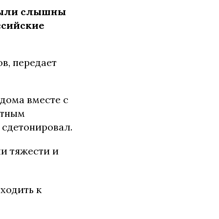
ыли слышны
ссийские
в, передает
дома вместе с
етным
 сдетонировал.
и тяжести и
ходить к