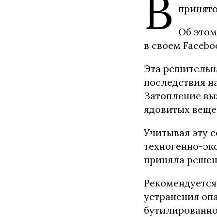
В
принято
Об это
в своем Facebo
Эта решительна
последствия н
Затопление вы
ядовитых веще
Учитывая эту 
техногенно-эк
приняла решен
Рекомендуется
устранения опа
бутилированно