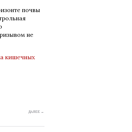
ризонте почвы
нтрольная
о
призывом не
а кишечных
ДАЛЕЕ →