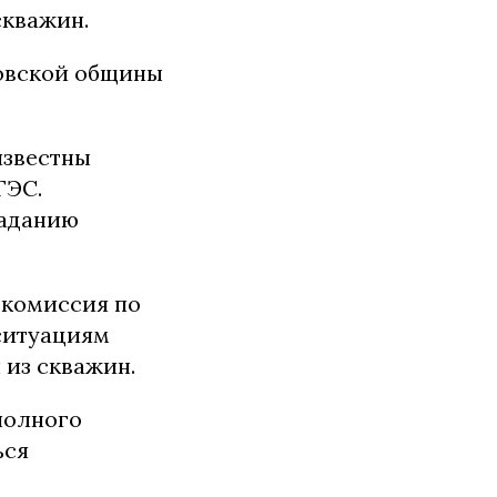
скважин.
овской общины
известны
ГЭС.
паданию
 комиссия по
ситуациям
 из скважин.
полного
ься