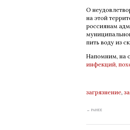
О неудовлетво
на этой террит
россиянам адм
муниципальног
пить воду из с
Напомним, на 
инфекций, пох
загрязнение
,
з
← РАНЕЕ