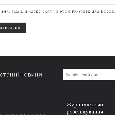
ИМЯ, EMAIL И АДРЕС САЙТА В ЭТОМ БРАУЗЕРЕ ДЛЯ ПОСЛ
МЕНТАРИЙ
E
останні новини
m
a
i
l
*
Журналістські
розслідування