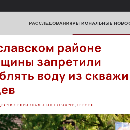
РАССЛЕДОВАНИЯ
РЕГИОНАЛЬНЫЕ НОВО
славском районе
щины запретили
блять воду из скважи
цев
ЩЕСТВО
,
РЕГИОНАЛЬНЫЕ НОВОСТИ
,
ХЕРСОН