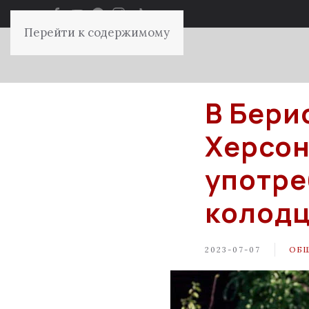
Перейти к содержимому
В Бери
Херсон
употре
колод
2023-07-07
ОБ