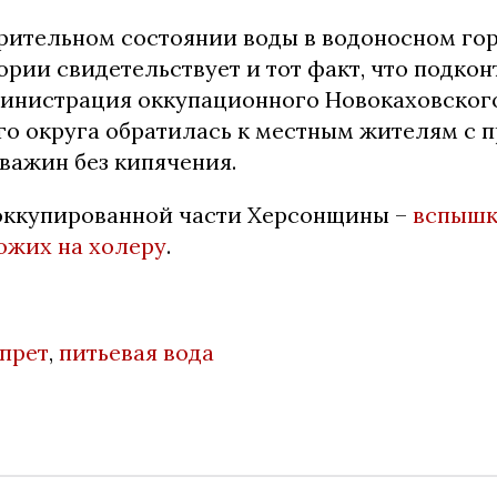
рительном состоянии воды в водоносном го
ории свидетельствует и тот факт, что подко
инистрация оккупационного Новокаховског
о округа обратилась к местным жителям с 
кважин без кипячения.
оккупированной части Херсонщины –
вспышк
ожих на холеру
.
апрет
,
питьевая вода