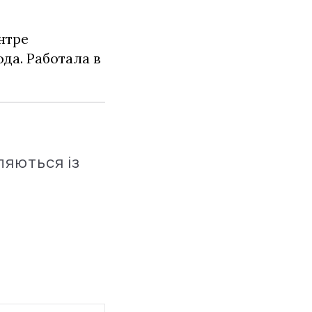
нтре
да. Работала в
ляються із