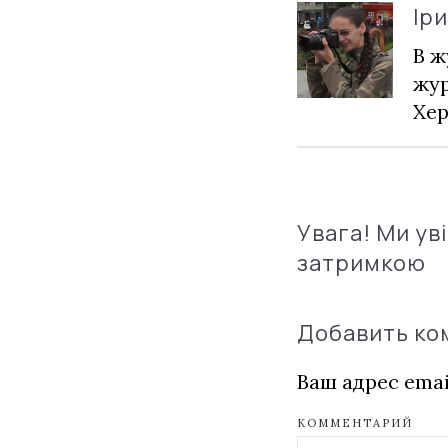
Ір
В ж
жур
Хер
Увага! Ми ув
затримкою
Добавить к
Ваш адрес emai
КОММЕНТАРИЙ