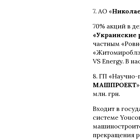
7. АО «
Николае
70% акций в д
«Украинские 
частным «Ровн
«Житомироблэн
VS Energy. В н
8. ГП «Научно
МАШПРОЕКТ
»
млн. грн.
Входит в госу
системе Youco
машиностроите
прекращения р