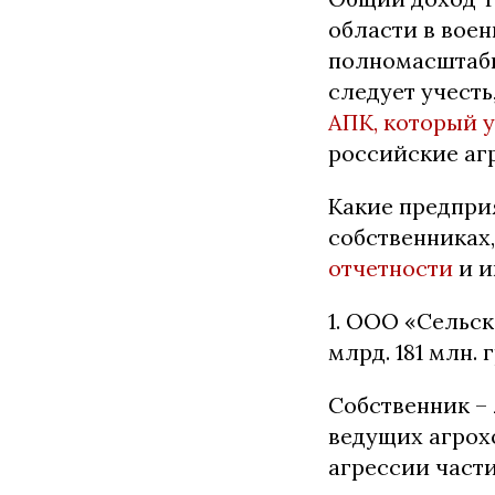
области в воен
полномасштабн
следует учест
АПК, который 
российские аг
Какие предпри
собственниках
отчетности
и и
1. ООО «Сельс
млрд. 181 млн. г
Собственник –
ведущих агрох
агрессии част