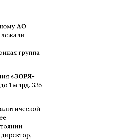
нному
АО
длежали
онная группа
ния «
ЗОРЯ-
до 1 млрд. 335
аналитической
ее
стоянии
директор, –