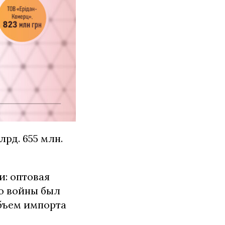
лрд. 655 млн.
и: оптовая
о войны был
объем импорта