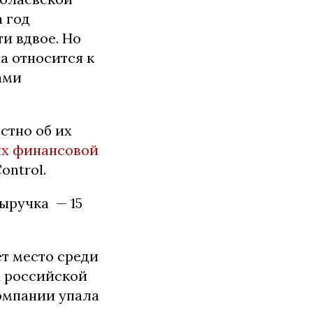
а год
и вдвое. Но
а относится к
ами
стно об их
х финансовой
ntrol.
Выручка — 15
т место среди
а российской
компании упала