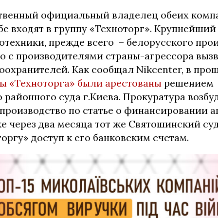
твенный официальный владелец обеих комп
Обе входят в группу «Техноторг». Крупнейши
отехники, прежде всего – белорусского прои
о с производителями страны-агрессора выз
охранителей. Как сообщал Nikcenter, в про
ы «Техноторга» были арестованы
решением
 районного суда г.Киева. Прокуратура возбу
производство по статье о финансировании а
е через два месяца тот же Святошинский су
оргу» доступ к его банковским счетам.