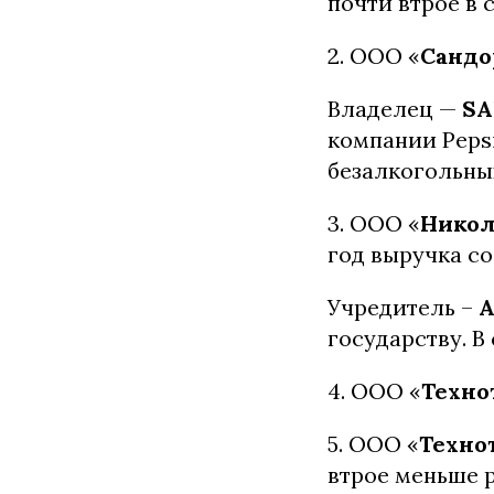
почти втрое в 
2. ООО «
Сандо
Владелец —
SA
компании Pepsi
безалкогольны
3. ООО «
Никол
год выручка со
Учредитель –
А
государству. В 
4. ООО «
Техно
5. ООО «
Техно
втрое меньше р