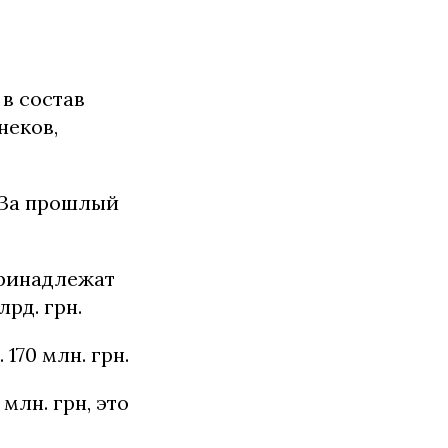
 в состав
неков,
 За прошлый
принадлежат
лрд. грн.
 170 млн. грн.
млн. грн, это