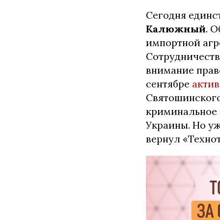
Сегодня единс
Калюжный
. 
импортной агр
Сотрудничеств
внимание право
сентябре
актив
Святошинского
криминальное 
Украины. Но уж
вернул «Технот