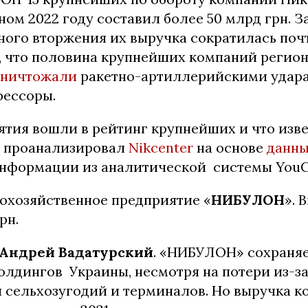
ном 2022 году составил более 50 млрд грн. З
ого вторжения их выручка сократилась почт
ь, что половина крупнейших компаний регион
уничтожали
ракетно-артиллерийскими удар
рессоры.
ятия вошли в рейтинг крупнейших и что изве
, проанализировал
Nikcenter
на основе
данны
нформации из аналитической системы YouCo
кохозяйственное предприятие «
НИБУЛОН
». 
рн.
Андрей Вадатурский
.
«НИБУЛОН» сохраняе
олдингов Украины, несмотря на потери из-з
и сельхозугодий и терминалов. Но выручка 