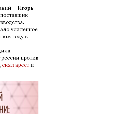
аний — И
горь
й поставщик
зводства.
вало усиленное
шлом году в
дила
грессии против
д
снял арест
и