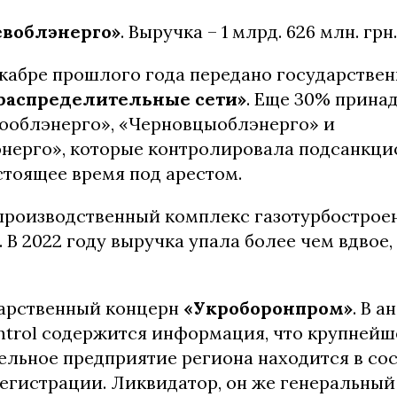
воблэнерго»
. Выручка – 1 млрд. 626 млн. грн.
екабре прошлого года передано государстве
распределительные сети»
. Еще 30% прина
ооблэнерго», «Черновцыоблэнерго» и
ерго», которые контролировала подсанкци
астоящее время под арестом.
-производственный комплекс газотурбострое
. В 2022 году выручка упала более чем вдвое, 
дарственный концерн
«Укроборонпром»
. В 
ntrol содержится информация, что крупнейш
льное предприятие региона находится в со
егистрации. Ликвидатор, он же генеральный 