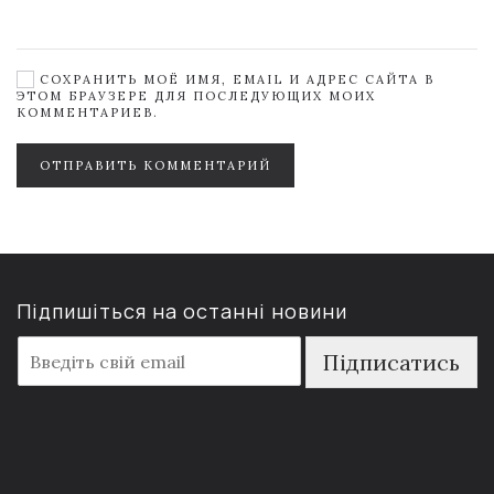
СОХРАНИТЬ МОЁ ИМЯ, EMAIL И АДРЕС САЙТА В
ЭТОМ БРАУЗЕРЕ ДЛЯ ПОСЛЕДУЮЩИХ МОИХ
КОММЕНТАРИЕВ.
ОТПРАВИТЬ КОММЕНТАРИЙ
Підпишіться на останні новини
E
Підписатись
m
a
i
l
*