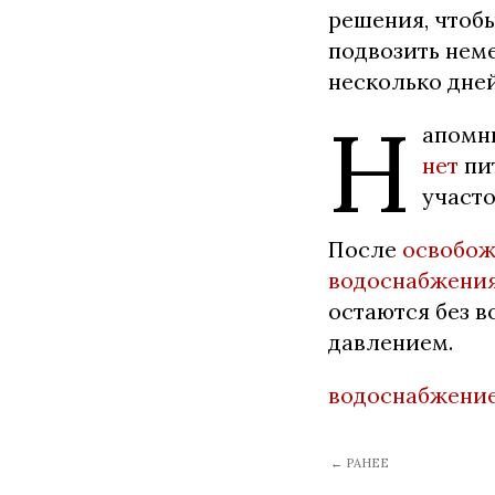
решения, чтобы
подвозить неме
несколько дней
Н
апомн
нет
пит
участо
После
освобож
водоснабжения
остаются без 
давлением.
водоснабжени
← РАНЕЕ