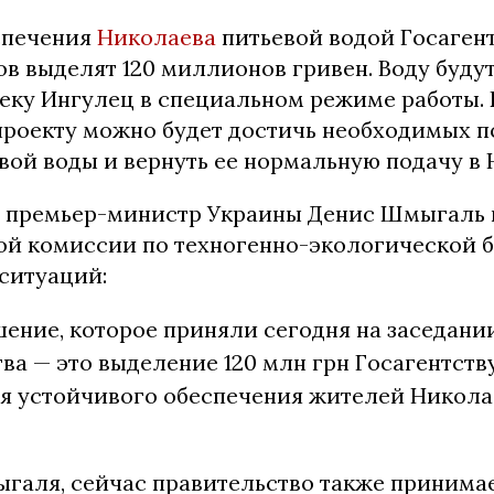
спечения
Николаева
питьевой водой Госаген
ов выделят 120 миллионов гривен. Воду буду
реку Ингулец в специальном режиме работы.
проекту можно будет достичь необходимых п
вой воды и вернуть ее нормальную подачу в 
л премьер-министр Украины Денис Шмыгаль 
ой комиссии по техногенно-экологической б
ситуаций:
ение, которое приняли сегодня на заседани
ва — это выделение 120 млн грн Госагентств
ля устойчивого обеспечения жителей Никола
галя, сейчас правительство также принима