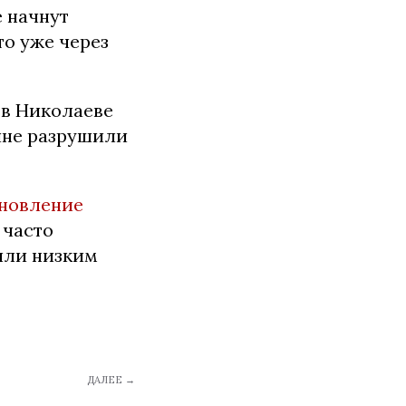
е начнут
то уже через
 в Николаеве
ияне разрушили
новление
 часто
или низким
ДАЛЕЕ →