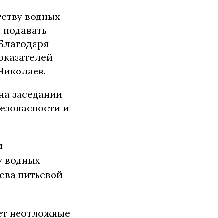
тству водных
т подавать
 Благодаря
оказателей
Николаев.
на заседании
езопасности и
и
у водных
ева питьевой
ет неотложные