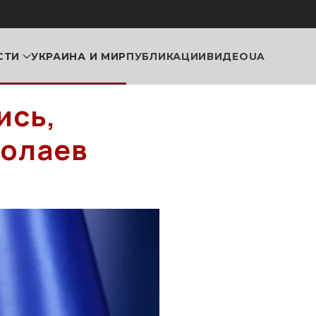
СТИ
УКРАИНА И МИР
ПУБЛИКАЦИИ
ВИДЕО
UA
ись,
колаев