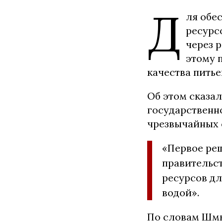
Д
ля обе
ресурс
через 
этому 
качества питье
Об этом сказа
государственн
чрезвычайных 
«Первое реш
правительст
ресурсов д
водой».
По словам Шмы