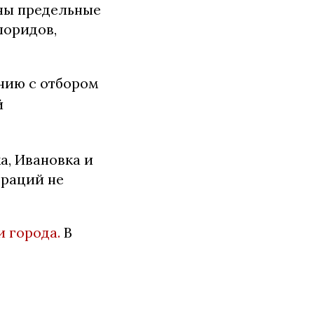
ны предельные
лоридов,
ению с отбором
й
а, Ивановка и
траций не
и города.
В