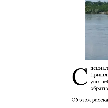
С
пециал
Пришли
употре
обратн
Об этом расск