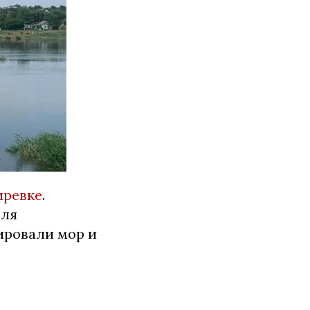
иревке
.
для
ировали мор и