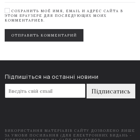
СОХРАНИТЬ МОЁ ИМЯ, EMAIL И АДРЕС САЙТА В
ЭТОМ БРАУЗЕРЕ ДЛЯ ПОСЛЕДУЮЩИХ МОИХ
КОММЕНТАРИЕВ.
ОТПРАВИТЬ КОММЕНТАРИЙ
Підпишіться на останні новини
E
Підписатись
m
a
i
l
*
ВИКОРИСТАННЯ МАТЕРІАЛІВ САЙТУ ДОЗВОЛЕНО ЛИШЕ
ЗА УМОВИ ПОСИЛАННЯ (ДЛЯ ЕЛЕКТРОННИХ ВИДАНЬ -