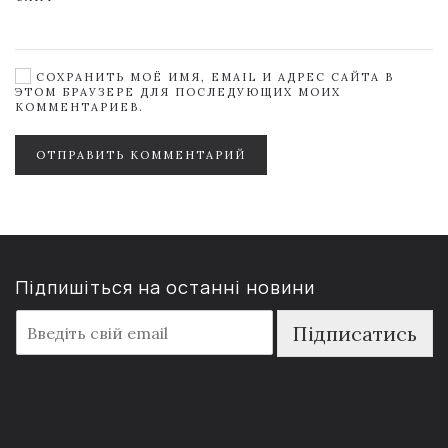
СОХРАНИТЬ МОЁ ИМЯ, EMAIL И АДРЕС САЙТА В
ЭТОМ БРАУЗЕРЕ ДЛЯ ПОСЛЕДУЮЩИХ МОИХ
КОММЕНТАРИЕВ.
ОТПРАВИТЬ КОММЕНТАРИЙ
Підпишіться на останні новини
E
Підписатись
m
a
i
l
*