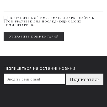
СОХРАНИТЬ МОЁ ИМЯ, EMAIL И АДРЕС САЙТА В
ЭТОМ БРАУЗЕРЕ ДЛЯ ПОСЛЕДУЮЩИХ МОИХ
КОММЕНТАРИЕВ.
ОТПРАВИТЬ КОММЕНТАРИЙ
Підпишіться на останні новини
E
Підписатись
m
a
i
l
*