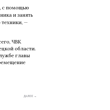
, с помощью
ника и занять
 техники, —
сего, ЧВК
ецкой области.
лужбе главы
еремещение
ДАЛЕЕ →