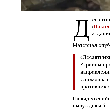
Д
есантн
(
Никол
задани
Материал опуб
«Десантник
Украины пр
направлений
С помощью 
противнико
На видео снайп
вынуждены был