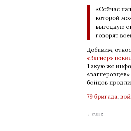
«Сейчас на
которой мо
выгодную ог
говорят вое
Добавим, относ
«Вагнер» поки
Такую же инфо
«вагнеровцев»
бойцов продлит
79 бригада
,
вой
← РАНЕЕ