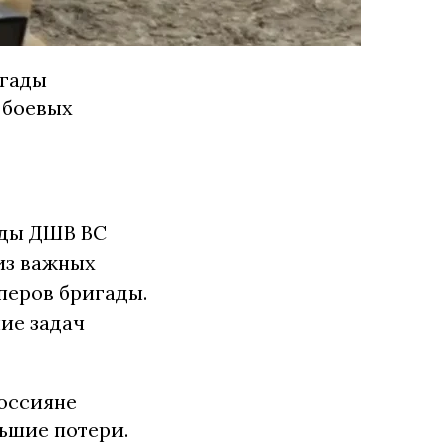
игады
 боевых
ады ДШВ ВС
из важных
перов бригады.
ие задач
россияне
ьшие потери.