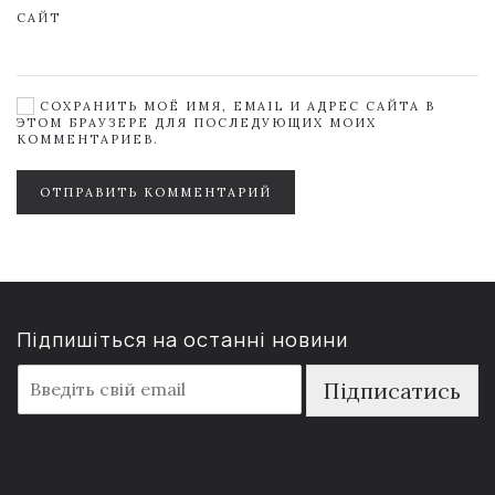
САЙТ
СОХРАНИТЬ МОЁ ИМЯ, EMAIL И АДРЕС САЙТА В
ЭТОМ БРАУЗЕРЕ ДЛЯ ПОСЛЕДУЮЩИХ МОИХ
КОММЕНТАРИЕВ.
ОТПРАВИТЬ КОММЕНТАРИЙ
Підпишіться на останні новини
E
Підписатись
m
a
i
l
*