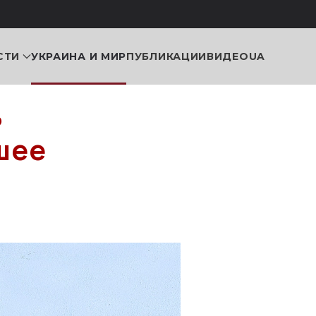
СТИ
УКРАИНА И МИР
ПУБЛИКАЦИИ
ВИДЕО
UA
ь
шее