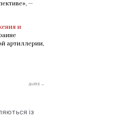
пективе», —
жения и
раине
ой артиллерии,
ДАЛЕЕ →
ляються із