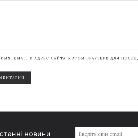
ИМЯ, EMAIL И АДРЕС САЙТА В ЭТОМ БРАУЗЕРЕ ДЛЯ ПОСЛ
МЕНТАРИЙ
E
останні новини
m