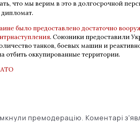
ать, что мы верим в это в долгосрочной перс
 дипломат.
аине было предоставлено достаточно воору
онтрнаступления
. Союзники предоставили Ук
оличество танков, боевых машин и реактивн
ла отбить оккупированные территории.
НАТО
імкнули премодерацію. Коментарі з'яв