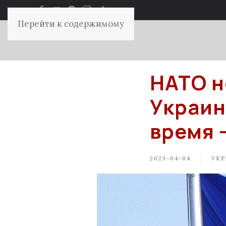
Перейти к содержимому
НАТО н
Украин
время 
2023-04-04
УКР