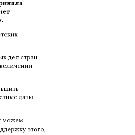
приняла
нет
.
стских
ых дел стран
увеличении
ньшить
етные даты
мы можем
ддержку этого,