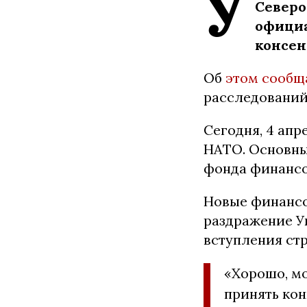
У
Северо
официа
консен
Об
этом сообщ
расследований
Сегодня, 4 апр
НАТО. Основны
фонда финансо
Новые финансо
раздражение У
вступления ст
«Хорошо, мо
принять кон