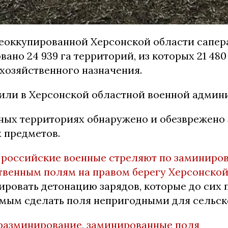
деоккупированной Херсонской области сапе
вано 24 939 га территорий, из которых 21 480
хозяйственного назначения.
или в Херсонской областной военной админ
ных территориях обнаружено и обезврежено 
 предметов.
о
российские военные стреляют по заминиро
твенным полям на правом берегу Херсонской
ровать детонацию зарядов, которые до сих 
амым сделать поля непригодными для сельск
разминирование
,
заминированные поля