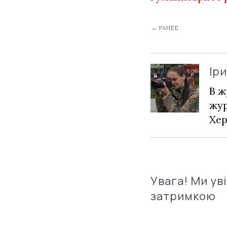
← РАНЕЕ
Ір
В ж
жур
Хер
Увага! Ми ув
затримкою