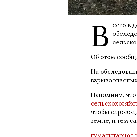
В
сего в 
обследо
сельско
Об этом сообщ
На обследован
взрывоопасных
Напомним, чт
сельскохозяйс
чтобы спровоци
земле, и тем с
гуманитарное 