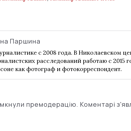
ина Паршина
урналистике с 2008 года. В Николаевском це
налистских расследований работаю с 2015 го
соне как фотограф и фотокорреспондент.
імкнули премодерацію. Коментарі з'яв