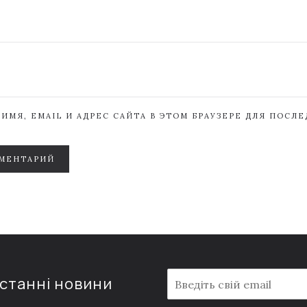
ИМЯ, EMAIL И АДРЕС САЙТА В ЭТОМ БРАУЗЕРЕ ДЛЯ ПОСЛ
МЕНТАРИЙ
E
останні новини
m
a