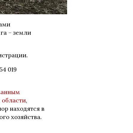
рами
 га – земли
истрации.
54 019
ванным
 области
,
пор находятся в
ого хозяйства.