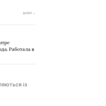
ДАЛЕЕ →
нтре
да. Работала в
ляються із