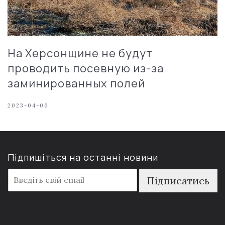
На Херсонщине не будут
проводить посевную из-за
заминированных полей
2023-04-06
Підпишіться на останні новини
E
Підписатись
m
a
i
l
*