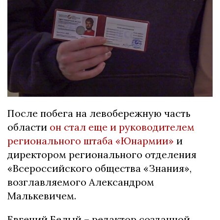
После побега на левобережную часть
области
он стал еще и руководителем
регионального штаба «Юнармии»
и
директором регионального отделения
«Всероссийского общества «Знания»,
возглавляемого Александром
Малькевичем.
Евгений Белый – редактор созданной