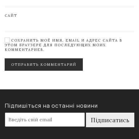
САЙТ
СОХРАНИТЬ МОЁ ИМЯ, EMAIL И АДРЕС САЙТА В
ЭТОМ БРАУЗЕРЕ ДЛЯ ПОСЛЕДУЮЩИХ МОИХ
КОММЕНТАРИЕВ.
ОТПРАВИТЬ КОММЕНТАРИЙ
Підпишіться на останні новини
E
Підписатись
m
a
i