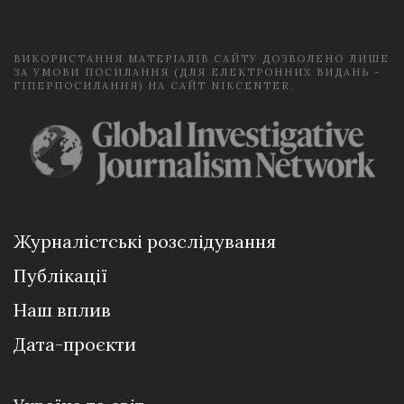
l
*
ВИКОРИСТАННЯ МАТЕРІАЛІВ САЙТУ ДОЗВОЛЕНО ЛИШЕ
ЗА УМОВИ ПОСИЛАННЯ (ДЛЯ ЕЛЕКТРОННИХ ВИДАНЬ -
ГІПЕРПОСИЛАННЯ) НА САЙТ NIKCENTER.
Журналістські розслідування
Публікації
Наш вплив
Дата-проєкти