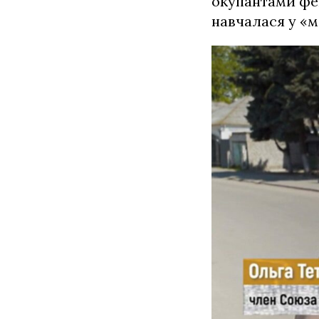
окупантами фе
навчалася у «м