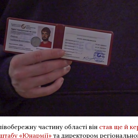
 лівобережну частину області він
став ще й к
 штабу «Юнармії»
та директором регіонально