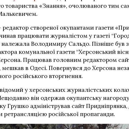
го товариства «Знання», очолюваного тим с
Малькевичем.
– редактор створеної окупантами газети «Пр
очинав працювати журналістом у газеті “Горо
а належала Володимиру Сальдо. Пізніше був 
ктора комунальної газети “Херсонський вісни
 Херсона. Працював головним редактором сай
, мешкав в Одесі. Повернувся до Херсона нез
ого російського вторгнення.
 відомий у херсонських журналістських кола
 Нещодавно він одержав окупантську нагород
року Грушко адміністрував сайт Придніпрянка,
и ретрансляцією російської пропаганди.