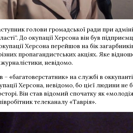
заступник голови громадської ради при адміні
ласті”. До окупації Херсона він був підприєм
окупації Херсона перейшов на бік загарбників
 різних пропагандистських акціях. Яке віднош
журналістики, невідомо.
 – «багатоверстатник» на службі в оккупанті
упації Херсона, невідомо, бо цієї людини не 
сторі. Він став відомий спочатку як «молоді
співробітник телеканалу «Таврія».