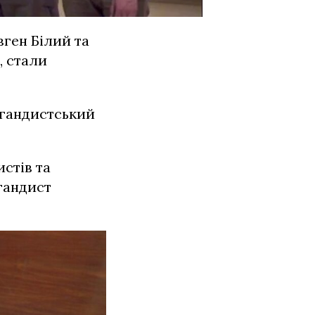
вген Білий та
, стали
агандистський
истів та
гандист