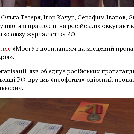
 Ольга Тетеря, Ігор Качур, Серафим Іванов, Є
ушко, які працюють на російських оккупантів
 «союзу журналістів» РФ.
мляє
«Мост» з посиланням на місцевий проп
рія».
ганізації, яка об’єднує російських пропаганд
владі РФ, вручив «неофітам» одіозний пропа
ькевич.