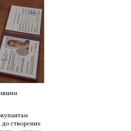
тивним
окупантам
а до створених