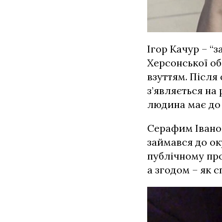
Ігор Качур – “
Херсонської об
взуттям. Після 
з’являється на
людина має до 
Серафим Іванов
займався до ок
публічному про
а згодом – як 