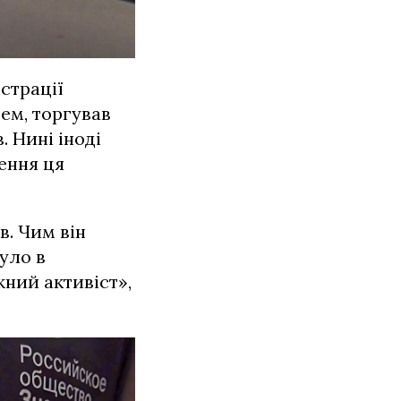
страції
цем, торгував
. Нині іноді
ення ця
в. Чим він
було в
жний активіст»,