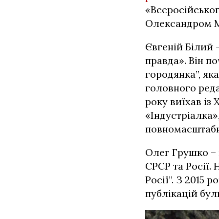
«Всеросійсько
Олександром 
Євгеній Білий 
правда». Він п
городянка”, як
головного реда
року виїхав із
«Індустріалка»
повномасштабн
Олег Грушко –
СРСР та Росії.
Росії”. З 2015 
публікацій бул