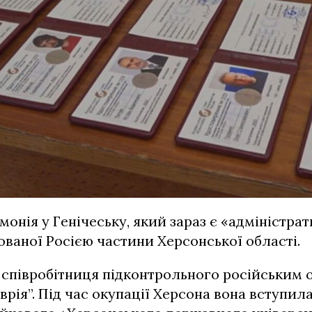
монія у Генічеську, який зараз є «адміністра
ваної Росією частини Херсонської області.
 співробітниця підконтрольного російським 
врія”. Під час окупації Херсона вона вступил