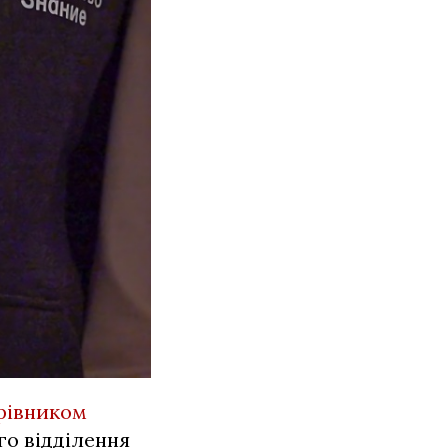
ерівником
го відділення