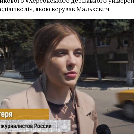
йкового «Херсонського державного університ
едіашколі», якою керував Малькевич.