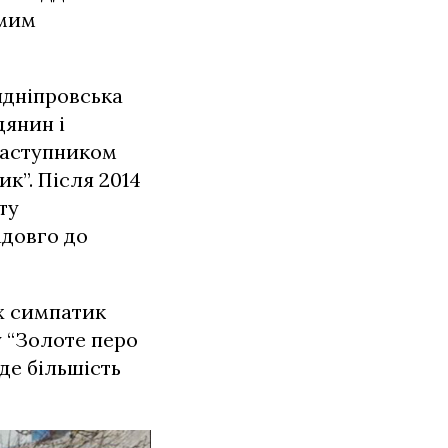
амим
идніпровська
дянин і
заступником
к”. Після 2014
ту
адовго до
х симпатик
у “Золоте перо
 де більшість