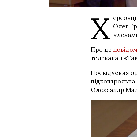
Х
ерсонці
Олег Гр
членами
Про це
повідо
телеканал «Тав
Посвідчення ор
підконтрольна 
Олександр Мал