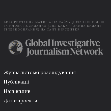
i
l
*
ВИКОРИСТАННЯ МАТЕРІАЛІВ САЙТУ ДОЗВОЛЕНО ЛИШЕ
ЗА УМОВИ ПОСИЛАННЯ (ДЛЯ ЕЛЕКТРОННИХ ВИДАНЬ -
ГІПЕРПОСИЛАННЯ) НА САЙТ NIKCENTER.
Журналістські розслідування
Публікації
Наш вплив
Дата-проєкти