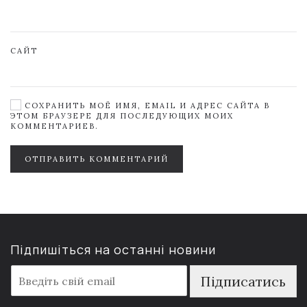
САЙТ
СОХРАНИТЬ МОЁ ИМЯ, EMAIL И АДРЕС САЙТА В
ЭТОМ БРАУЗЕРЕ ДЛЯ ПОСЛЕДУЮЩИХ МОИХ
КОММЕНТАРИЕВ.
ОТПРАВИТЬ КОММЕНТАРИЙ
Підпишіться на останні новини
E
Підписатись
m
a