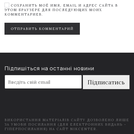
СОХРАНИТЬ МОЁ ИМЯ, EMAIL И АДРЕС САЙТА В
ЭТОМ БРАУЗЕРЕ ДЛЯ ПОСЛЕДУЮЩИХ МОИХ
КОММЕНТАРИЕВ.
ОТПРАВИТЬ КОММЕНТАРИЙ
Підпишіться на останні новини
E
Підписатись
m
a
i
l
*
ВИКОРИСТАННЯ МАТЕРІАЛІВ САЙТУ ДОЗВОЛЕНО ЛИШЕ
ЗА УМОВИ ПОСИЛАННЯ (ДЛЯ ЕЛЕКТРОННИХ ВИДАНЬ -
ГІПЕРПОСИЛАННЯ) НА САЙТ NIKCENTER.