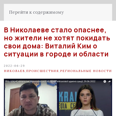
Перейти к содержимому
В Николаеве стало опаснее,
но жители не хотят покидать
свои дома: Виталий Ким о
ситуации в городе и области
2022-06-29
НИКОЛАЕВ
,
ПРОИСШЕСТВИЯ
,
РЕГИОНАЛЬНЫЕ НОВОСТИ