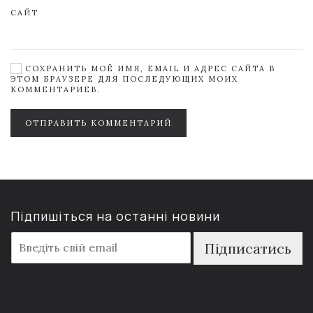
САЙТ
СОХРАНИТЬ МОЁ ИМЯ, EMAIL И АДРЕС САЙТА В
ЭТОМ БРАУЗЕРЕ ДЛЯ ПОСЛЕДУЮЩИХ МОИХ
КОММЕНТАРИЕВ.
ОТПРАВИТЬ КОММЕНТАРИЙ
Підпишіться на останні новини
E
Підписатись
m
a
i
l
*