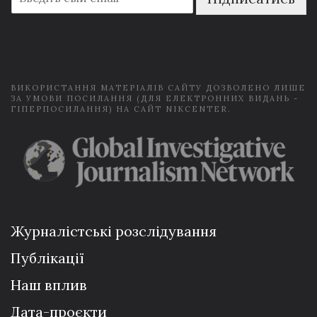
m
a
i
l
*
ВИКОРИСТАННЯ МАТЕРІАЛІВ САЙТУ ДОЗВОЛЕНО ЛИШЕ
ЗА УМОВИ ПОСИЛАННЯ (ДЛЯ ЕЛЕКТРОННИХ ВИДАНЬ -
ГІПЕРПОСИЛАННЯ) НА САЙТ NIKCENTER.
Журналістські розслідування
Публікації
Наш вплив
Дата-проєкти