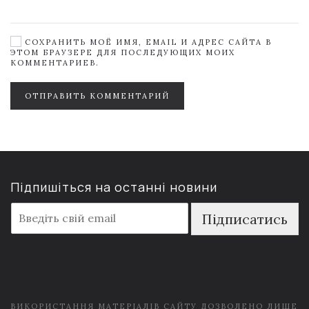
СОХРАНИТЬ МОЁ ИМЯ, EMAIL И АДРЕС САЙТА В
ЭТОМ БРАУЗЕРЕ ДЛЯ ПОСЛЕДУЮЩИХ МОИХ
КОММЕНТАРИЕВ.
ОТПРАВИТЬ КОММЕНТАРИЙ
Підпишіться на останні новини
E
Підписатись
m
a
i
l
*
ВИКОРИСТАННЯ МАТЕРІАЛІВ САЙТУ ДОЗВОЛЕНО ЛИШЕ