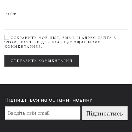
САЙТ
СОХРАНИТЬ МОЁ ИМЯ, EMAIL И АДРЕС САЙТА В
ЭТОМ БРАУЗЕРЕ ДЛЯ ПОСЛЕДУЮЩИХ МОИХ
КОММЕНТАРИЕВ.
ОТПРАВИТЬ КОММЕНТАРИЙ
Підпишіться на останні новини
E
Підписатись
m
a
i