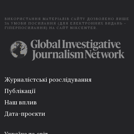
l
*
ВИКОРИСТАННЯ МАТЕРІАЛІВ САЙТУ ДОЗВОЛЕНО ЛИШЕ
ЗА УМОВИ ПОСИЛАННЯ (ДЛЯ ЕЛЕКТРОННИХ ВИДАНЬ -
ГІПЕРПОСИЛАННЯ) НА САЙТ NIKCENTER.
Журналістські розслідування
Публікації
Наш вплив
Дата-проєкти
Україна та світ