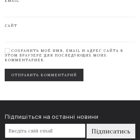
EMAIL
САЙТ
СОХРАНИТЬ МОЁ ИМЯ, EMAIL И АДРЕС САЙТА В
ЭТОМ БРАУЗЕРЕ ДЛЯ ПОСЛЕДУЮЩИХ МОИХ
КОММЕНТАРИЕВ.
ОТПРАВИТЬ КОММЕНТАРИЙ
Підпишіться на останні новини
E
Підписатись
m
a