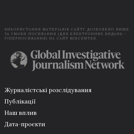
i
l
*
ВИКОРИСТАННЯ МАТЕРІАЛІВ САЙТУ ДОЗВОЛЕНО ЛИШЕ
ЗА УМОВИ ПОСИЛАННЯ (ДЛЯ ЕЛЕКТРОННИХ ВИДАНЬ -
ГІПЕРПОСИЛАННЯ) НА САЙТ NIKCENTER.
Журналістські розслідування
Публікації
Наш вплив
Дата-проєкти