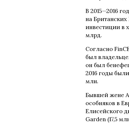
В 2015—2016 го
на Британских 
инвестиции в х
млрд.
Согласно FinCE
был владельцем
он был бенефе
2016 годы был
млн.
Бывшей жене А
особняков в Ев
Елисейского дв
Garden (17,5 мл