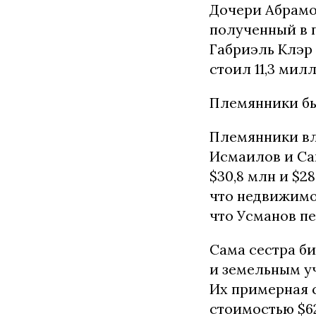
Дочери Абрамо
полученный в 
Габриэль Клэр
стоил 11,3 мил
Племянники бы
Племянники вл
Исмаилов и Са
$30,8 млн и $2
что недвижимо
что Усманов пе
Сама сестра б
и земельным у
Их примерная с
стоимостью $62