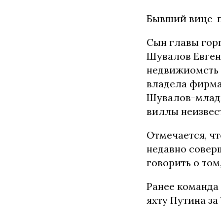
Бывший вице-п
Сын главы гор
Шувалов Евгени
недвижиомсть 
владела фирма
Шувалов-младш
виллы неизвес
Отмечается, ч
недавно совер
говорить о том
Ранее команда
яхту Путина за