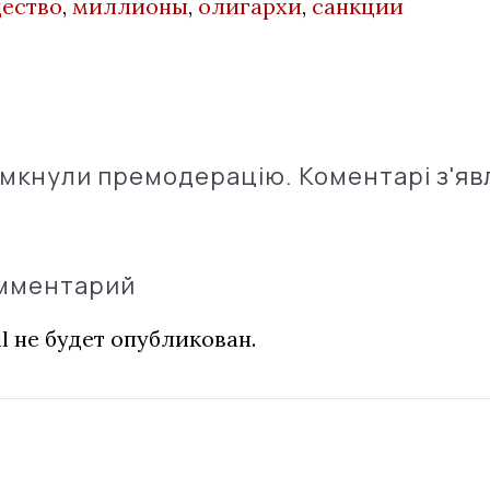
ество
,
миллионы
,
олигархи
,
санкции
імкнули премодерацію. Коментарі з'яв
омментарий
l не будет опубликован.