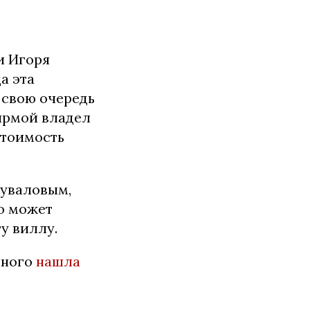
и Игоря
а эта
 свою очередь
ирмой владел
Стоимость
Шуваловым,
о может
у виллу.
ьного
нашла