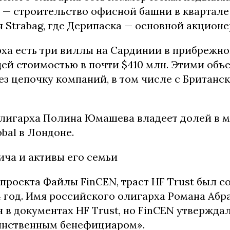
 — строительство офисной башни в квартале
 Strabag, где Дерипаска — основной акционе
ха есть три виллы на Сардинии в прибрежно
ей стоимостью в почти $410 млн. Этими объ
ез цепочку компаний, в том числе с Британс
лигарха Полина Юмашева владеет долей в 
bal в Лондоне.
ича и активы его семьи
 проекта Файлы FinCEN, траст HF Trust был с
4 год. Имя российского олигарха Романа Аб
 в документах HF Trust, но FinCEN утверждал
инственным бенефициаром».