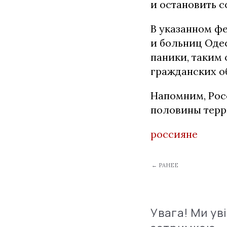
и остановить 
В указанном ф
и больниц Оде
паники, таким
гражданских о
Напомним, Ро
половины тер
россияне
← РАНЕЕ
Увага! Ми ув