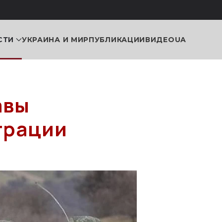
СТИ
УКРАИНА И МИР
ПУБЛИКАЦИИ
ВИДЕО
UA
авы
трации