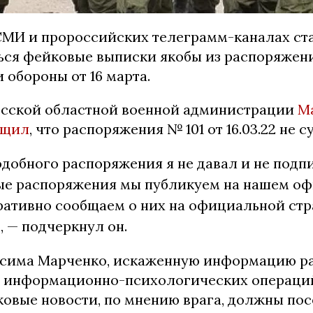
СМИ и пророссийских телеграмм-каналах ст
ься фейковые выписки якобы из распоряжен
 обороны от 16 марта.
сской областной военной администрации
М
бщил
, что распоряжения № 101 от 16.03.22 не с
добного распоряжения я не давал и не подп
е распоряжения мы публикуем на нашем о
ративно сообщаем о них на официальной ст
, — подчеркнул он.
сима Марченко, искаженную информацию р
 информационно-психологических операций
овые новости, по мнению врага, должны пос