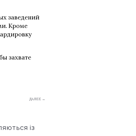
ых заведений
ми. Кроме
бардировку
бы захвате
ДАЛЕЕ →
ляються із