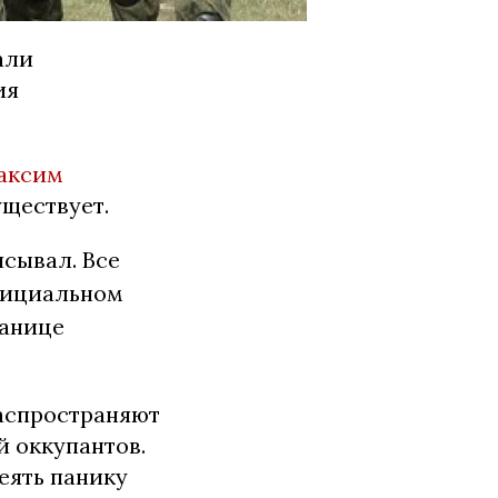
али
ия
аксим
уществует.
исывал. Все
фициальном
ранице
аспространяют
 оккупантов.
еять панику