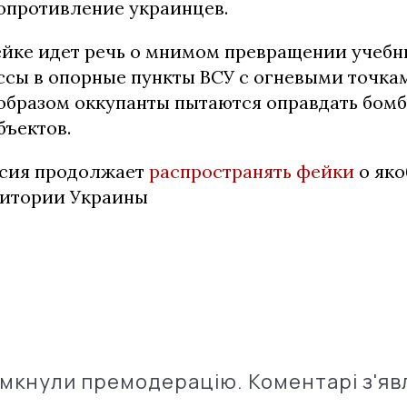
сопротивление украинцев.
ейке идет речь о мнимом превращении учебн
ссы в опорные пункты ВСУ с огневыми точка
 образом оккупанты пытаются оправдать бом
бъектов.
ссия продолжает
распространять фейки
о яко
ритории Украины
імкнули премодерацію. Коментарі з'яв